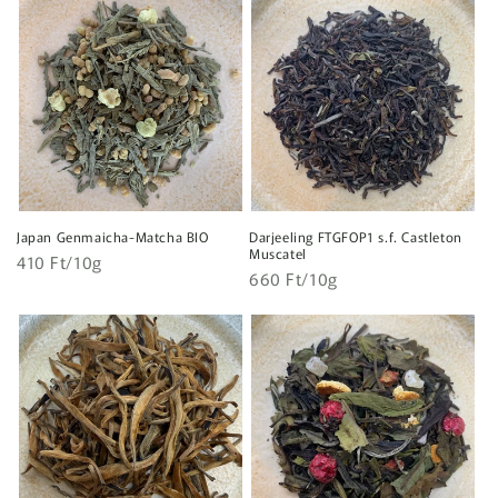
Japan Genmaicha-Matcha BIO
Darjeeling FTGFOP1 s.f. Castleton
Muscatel
Egységár
Normál
410 Ft/10g
Egységár
Normál
660 Ft/10g
ár
ár