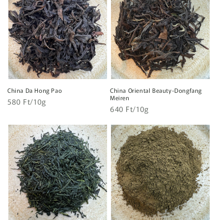
China Da Hong Pao
China Oriental Beauty-Dongfang
Meiren
Egységár
Normál
580 Ft/10g
Egységár
Normál
640 Ft/10g
ár
ár