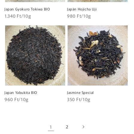
Japan Gyokuro Tokiwa BIO
Japán Hojicha Uji
Egységár
Egységár
Normál
1.340 Ft/10g
Normál
980 Ft/10g
ár
ár
Japan Yabukita BIO
Jasmine Special
Egységár
Egységár
Normál
960 Ft/10g
Normál
350 Ft/10g
ár
ár
1
2