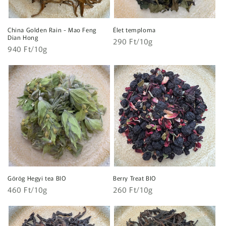
China Golden Rain - Mao Feng
Élet temploma
Dian Hong
Egységár
Normál
290 Ft/10g
Egységár
Normál
940 Ft/10g
ár
ár
Görög Hegyi tea BIO
Berry Treat BIO
Egységár
Egységár
Normál
460 Ft/10g
Normál
260 Ft/10g
ár
ár