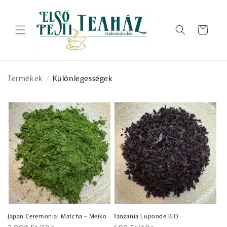
Ugrás a
tartalomhoz
Kosár
Termékek
/
Különlegességek
Japan Ceremonial Matcha - Meiko
Tanzania Luponde BIO
Egységár
Egységár