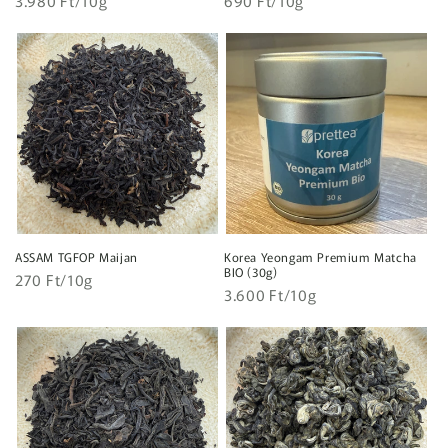
Normál
3.980 Ft/10g
Normál
690 Ft/10g
ár
ár
ASSAM TGFOP Maijan
Korea Yeongam Premium Matcha
BIO (30g)
Egységár
Normál
270 Ft/10g
Egységár
Normál
3.600 Ft/10g
ár
ár