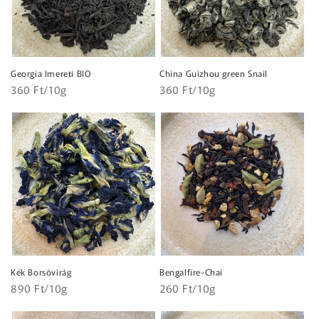
Georgia Imereti BIO
China Guizhou green Snail
Egységár
Egységár
Normál
360 Ft/10g
Normál
360 Ft/10g
ár
ár
Kék Borsóvirág
Bengalfire-Chai
Egységár
Egységár
Normál
890 Ft/10g
Normál
260 Ft/10g
ár
ár