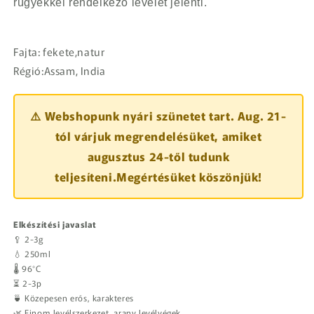
rügyekkel rendelkező levelet jelenti.
Fajta: fekete,natur
Régió:Assam, India
⚠️ Webshopunk nyári szünetet tart. Aug. 21-
tól várjuk megrendelésüket, amiket
augusztus 24-től tudunk
teljesíteni.Megértésüket köszönjük!
Elkészítési javaslat
🥄 2-3g
💧 250ml
🌡️ 96°C
⏳ 2-3p
🍵 Közepesen erős, karakteres
🌿 Finom levélszerkezet, arany levélvégek