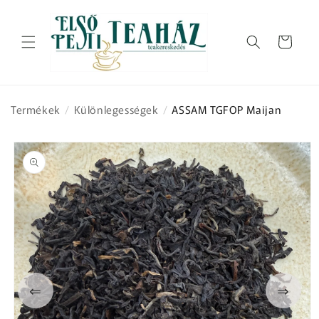
Ugrás a
tartalomhoz
Kosár
Termékek
/
Különlegességek
/
ASSAM TGFOP Maijan
Kihagyás, és
ugrás a
termékadatokra
⇐
⇒