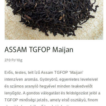
1.
médiafájl
ASSAM TGFOP Maijan
megnyitása
a
modális
Egységár
párbeszédpanelen
Normál
270 Ft/10g
ár
Erős, testes, telt ízű Assam TGFOP ‘Maijan’
intenzíven aromás. Gyönyörű, egyenletes leveleivel
és számos aranyló hegyével minden teakedvelőt
lenyűgöz. A gondos válogatást és feldolgozást jelöl a
TGFOP minőségi jelzés, amely első osztályú, finom