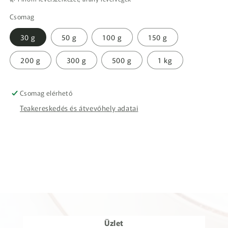
Csomag
30 g
50 g
100 g
150 g
200 g
300 g
500 g
1 kg
Csomag elérhető
Teakereskedés és átvevőhely adatai
Üzlet