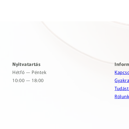
Nyitvatartás
Infor
Hétfő — Péntek
Kapcso
10:00 — 18:00
Gyakra
Tudást
Rólun