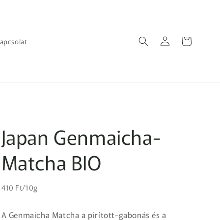
Bejelentkezés
Kosár
apcsolat
Japan Genmaicha-
Matcha BIO
Egységár
Normál
410 Ft/10g
ár
A Genmaicha Matcha a pirított-gabonás és a