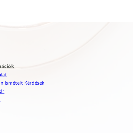
mációk
lat
n Ismételt Kérdések
ár
k