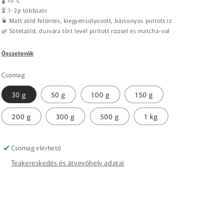
⏳ 1-2p többször
🍵 Matt zöld felöntés, kiegyensúlyozott, bársonyos pirított íz
🌿 Sötétzöld, durvára tört levél pirított rizzsel és matcha-val
Összetevők
Csomag
30 g
50 g
100 g
150 g
200 g
300 g
500 g
1 kg
Csomag elérhető
Teakereskedés és átvevőhely adatai