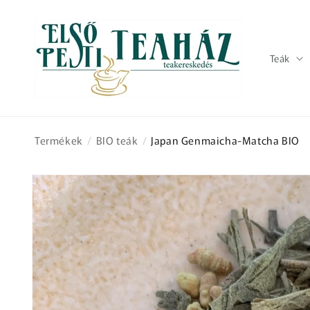
Ugrás a
tartalomhoz
Teák
Termékek
/
BIO teák
/
Japan Genmaicha-Matcha BIO
Kihagyás, és
ugrás a
termékadatokra