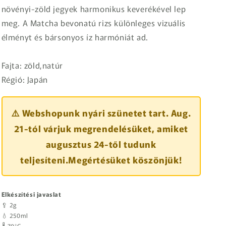
növényi-zöld jegyek harmonikus keverékével lep
meg. A Matcha bevonatú rizs különleges vizuális
élményt és bársonyos íz harmóniát ad.
Fajta: zöld,natúr
Régió: Japán
⚠️ Webshopunk nyári szünetet tart. Aug.
21-tól várjuk megrendelésüket, amiket
augusztus 24-től tudunk
teljesíteni.Megértésüket köszönjük!
Elkészítési javaslat
🥄 2g
💧 250ml
🌡️ 70°C