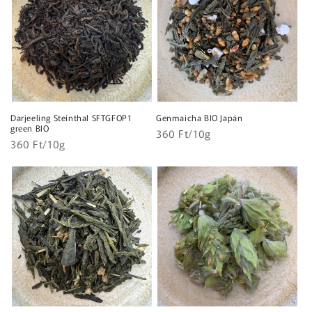
Darjeeling Steinthal SFTGFOP1
Genmaicha BIO Japán
green BIO
Egységár
Normál
360 Ft/10g
Egységár
Normál
360 Ft/10g
ár
ár