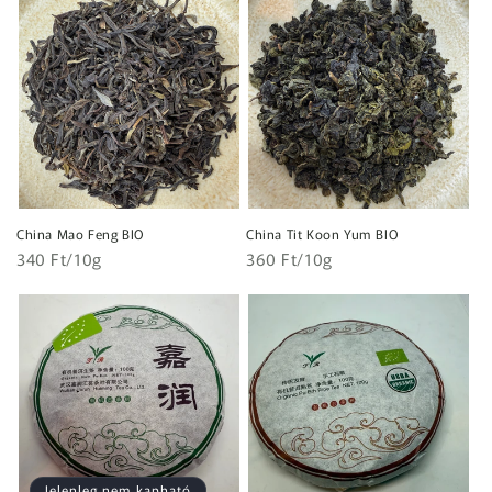
China Mao Feng BIO
China Tit Koon Yum BIO
Egységár
Egységár
Normál
340 Ft/10g
Normál
360 Ft/10g
ár
ár
Jelenleg nem kapható