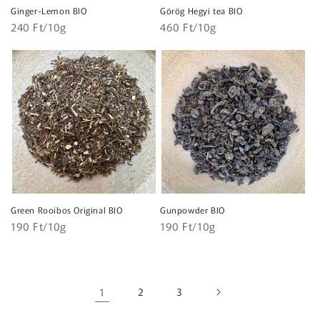
Ginger-Lemon BIO
Görög Hegyi tea BIO
Egységár
Egységár
Normál
240 Ft/10g
Normál
460 Ft/10g
ár
ár
Green Rooibos Original BIO
Gunpowder BIO
Egységár
Egységár
Normál
190 Ft/10g
Normál
190 Ft/10g
ár
ár
1
2
3