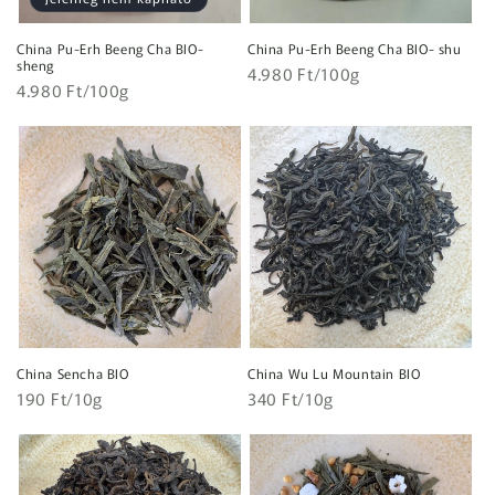
China Pu-Erh Beeng Cha BIO-
China Pu-Erh Beeng Cha BIO- shu
sheng
Egységár
Normál
4.980 Ft/100g
Egységár
Normál
4.980 Ft/100g
ár
ár
China Sencha BIO
China Wu Lu Mountain BIO
Egységár
Egységár
Normál
190 Ft/10g
Normál
340 Ft/10g
ár
ár