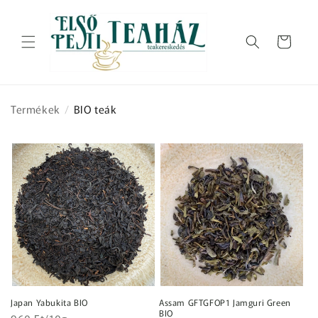
Ugrás a
tartalomhoz
Kosár
Termékek
/
BIO teák
Japan Yabukita BIO
Assam GFTGFOP1 Jamguri Green
BIO
Egységár