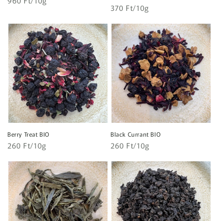
Normál
960 Ft/10g
Egységár
Normál
370 Ft/10g
ár
ár
Berry Treat BIO
Black Currant BIO
Egységár
Egységár
Normál
260 Ft/10g
Normál
260 Ft/10g
ár
ár