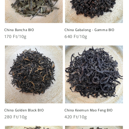
China Bancha BIO
China Gabalong - Gamma BIO
Egységár
Egységár
Normál
170 Ft/10g
Normál
640 Ft/10g
ár
ár
China Golden Black BIO
China Keemun Mao Feng BIO
Egységár
Egységár
Normál
280 Ft/10g
Normál
420 Ft/10g
ár
ár