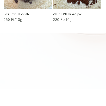
Perui tört kakóbab
VALRHONA kakaó por
Egységár
Egységár
Normál
260 Ft/10g
Normál
280 Ft/10g
ár
ár