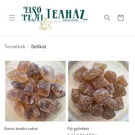
Ugrás a
tartalomhoz
Kosár
Termékek
/
Delikát
Barna kandis cukor
Fiji gyömbér
Egységár