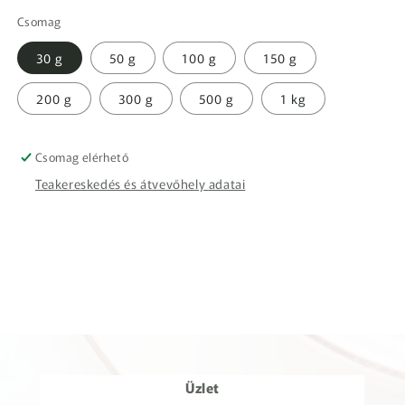
Csomag
30 g
50 g
100 g
150 g
200 g
300 g
500 g
1 kg
Csomag elérhető
Teakereskedés és átvevőhely adatai
Üzlet