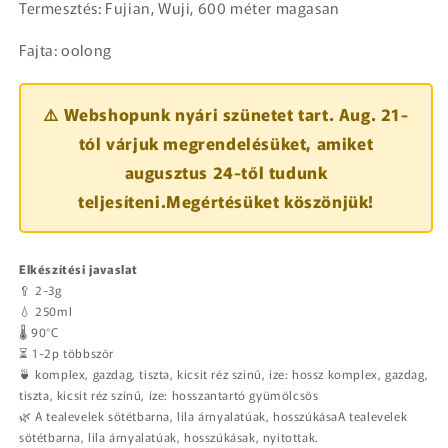
Termesztés: Fujian, Wuji, 600 méter magasan
Fajta: oolong
⚠️ Webshopunk nyári szünetet tart. Aug. 21-
tól várjuk megrendelésüket, amiket
augusztus 24-től tudunk
teljesíteni.Megértésüket köszönjük!
Elkészítési javaslat
🥄 2-3g
💧 250ml
🌡️ 90°C
⏳ 1-2p többször
🍵 komplex, gazdag, tiszta, kicsit réz színű, íze: hossz komplex, gazdag,
tiszta, kicsit réz színű, íze: hosszantartó gyümölcsös
🌿 A tealevelek sötétbarna, lila árnyalatúak, hosszúkásaA tealevelek
sötétbarna, lila árnyalatúak, hosszúkásak, nyitottak.