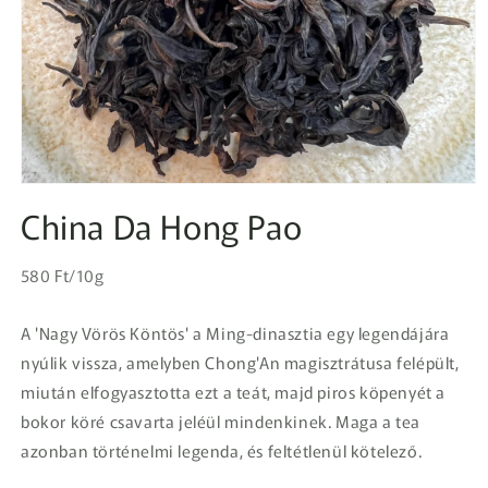
1.
médiafájl
China Da Hong Pao
megnyitása
a
modális
Egységár
párbeszédpanelen
Normál
580 Ft/10g
ár
A 'Nagy Vörös Köntös' a Ming-dinasztia egy legendájára
nyúlik vissza, amelyben Chong'An magisztrátusa felépült,
miután elfogyasztotta ezt a teát, majd piros köpenyét a
bokor köré csavarta jeléül mindenkinek. Maga a tea
azonban történelmi legenda, és feltétlenül kötelező.