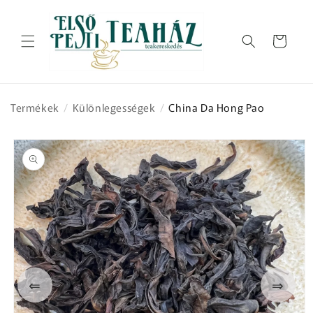
Ugrás a
tartalomhoz
Kosár
Termékek
/
Különlegességek
/
China Da Hong Pao
Kihagyás, és
ugrás a
termékadatokra
⇐
⇒