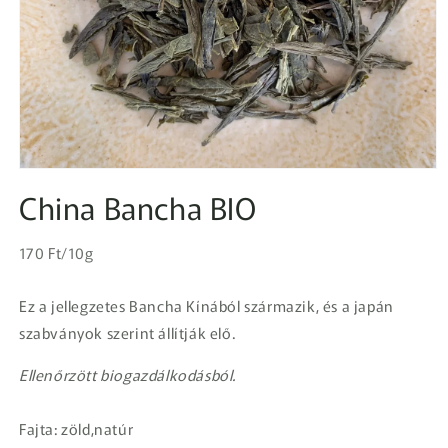
1.
médiafájl
China Bancha BIO
megnyitása
a
modális
Egységár
párbeszédpanelen
Normál
170 Ft/10g
ár
Ez a jellegzetes Bancha Kínából származik, és a japán
szabványok szerint állítják elő.
Ellenőrzött biogazdálkodásból.
Fajta: zöld,natúr