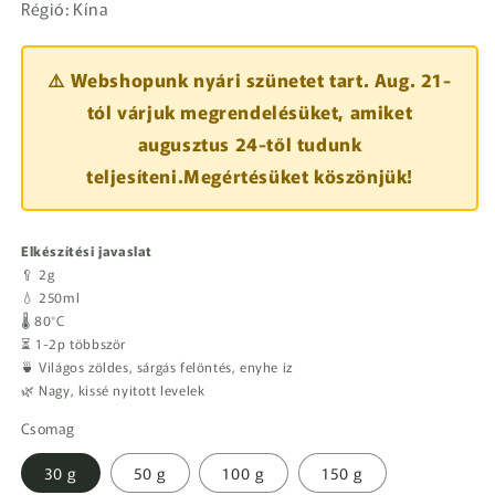
Régió: Kína
⚠️ Webshopunk nyári szünetet tart. Aug. 21-
tól várjuk megrendelésüket, amiket
augusztus 24-től tudunk
teljesíteni.Megértésüket köszönjük!
Elkészítési javaslat
🥄 2g
💧 250ml
🌡️ 80°C
⏳ 1-2p többször
🍵 Világos zöldes, sárgás felöntés, enyhe íz
🌿 Nagy, kissé nyitott levelek
Csomag
30 g
50 g
100 g
150 g