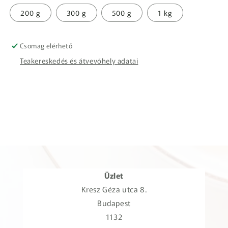
200 g
300 g
500 g
1 kg
Csomag elérhető
Teakereskedés és átvevőhely adatai
Üzlet
Kresz Géza utca 8.
Budapest
1132