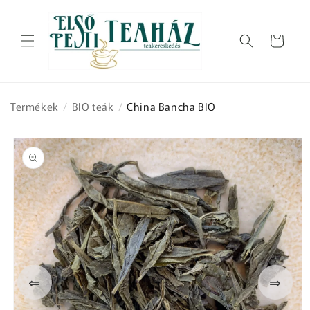
Ugrás a
tartalomhoz
Kosár
Termékek
/
BIO teák
/
China Bancha BIO
Kihagyás, és
ugrás a
termékadatokra
⇐
⇒