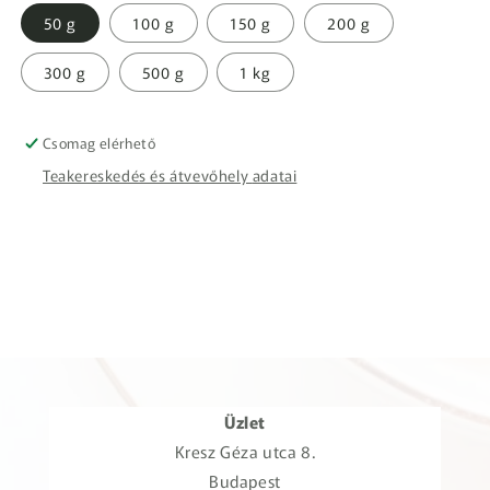
50 g
100 g
150 g
200 g
300 g
500 g
1 kg
Csomag elérhető
Teakereskedés és átvevőhely adatai
Üzlet
Kresz Géza utca 8.
Budapest