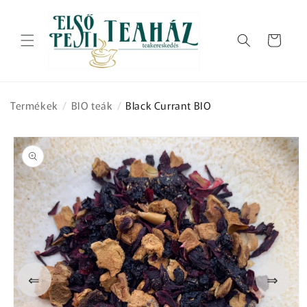
Ugrás a
tartalomhoz
Kosár
Termékek
/
BIO teák
/
Black Currant BIO
Kihagyás, és
ugrás a
termékadatokra
⇐
⇒