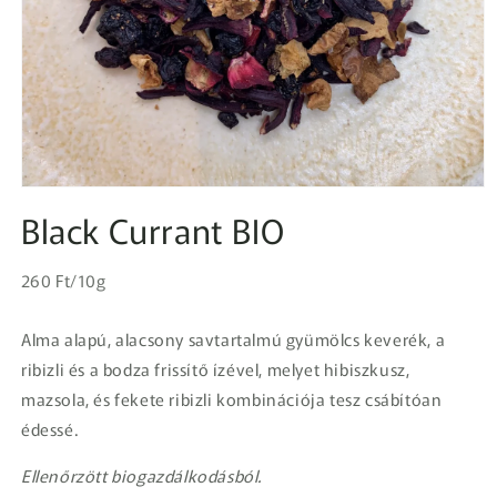
1.
médiafájl
Black Currant BIO
megnyitása
a
modális
Egységár
párbeszédpanelen
Normál
260 Ft/10g
ár
Alma alapú, alacsony savtartalmú gyümölcs keverék, a
ribizli és a bodza frissítő ízével, melyet hibiszkusz,
mazsola, és fekete ribizli kombinációja tesz csábítóan
édessé.
Ellenőrzött biogazdálkodásból.