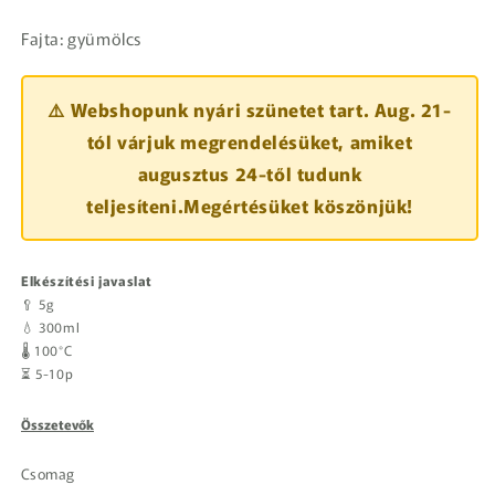
Fajta: gyümölcs
⚠️ Webshopunk nyári szünetet tart. Aug. 21-
tól várjuk megrendelésüket, amiket
augusztus 24-től tudunk
teljesíteni.Megértésüket köszönjük!
Elkészítési javaslat
🥄 5g
💧 300ml
🌡️ 100°C
⏳ 5-10p
Összetevők
Csomag