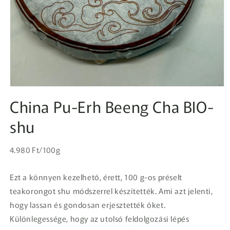
1.
médiafájl
China Pu-Erh Beeng Cha BIO-
megnyitása
a
shu
modális
párbeszédpanelen
Egységár
Normál
4.980 Ft/100g
ár
Ezt a könnyen kezelhető, érett, 100 g-os préselt
teakorongot shu módszerrel készítették. Ami azt jelenti,
hogy lassan és gondosan erjesztették őket.
Különlegessége, hogy az utolsó feldolgozási lépés