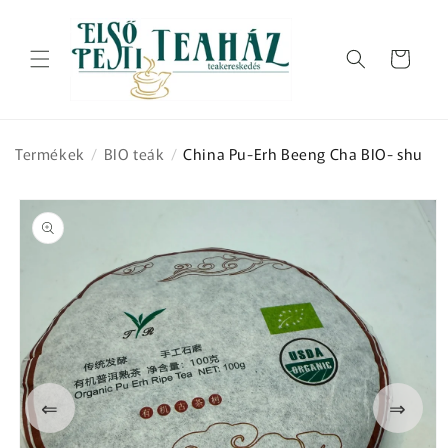
Ugrás a
tartalomhoz
Kosár
Termékek
/
BIO teák
/
China Pu-Erh Beeng Cha BIO- shu
Kihagyás, és
ugrás a
termékadatokra
⇐
⇒