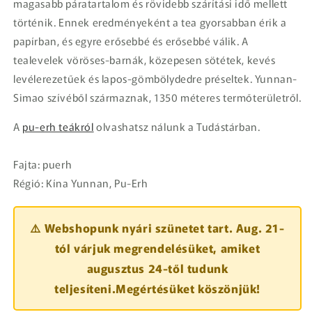
magasabb páratartalom és rövidebb szárítási idő mellett
történik. Ennek eredményeként a tea gyorsabban érik a
papírban, és egyre erősebbé és erősebbé válik. A
tealevelek vöröses-barnák, közepesen sötétek, kevés
levélerezetűek és lapos-gömbölydedre préseltek. Yunnan-
Simao szívéből származnak, 1350 méteres termőterületről.
A
pu-erh teákról
olvashatsz nálunk a Tudástárban.
Fajta: puerh
Régió:
Kína Yunnan, Pu-Erh
⚠️ Webshopunk nyári szünetet tart. Aug. 21-
tól várjuk megrendelésüket, amiket
augusztus 24-től tudunk
teljesíteni.Megértésüket köszönjük!