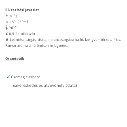
Elkészítési javaslat
🥄 4-5g
💧 150-250ml
🌡️ 96°C
⏳ 0,5-1p többször
🍵 Leöntése sárgás, tiszta, narancssárgába hajló. Íze: gyümölcsös, friss.
Fanyar aromája különösen jellegzetes.
Összetevők
Csomag elérhető
Teakereskedés és átvevőhely adatai