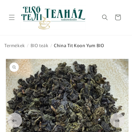
Ugrás a
tartalomhoz
Kosár
Termékek
/
BIO teák
/
China Tit Koon Yum BIO
Kihagyás, és
ugrás a
termékadatokra
⇐
⇒