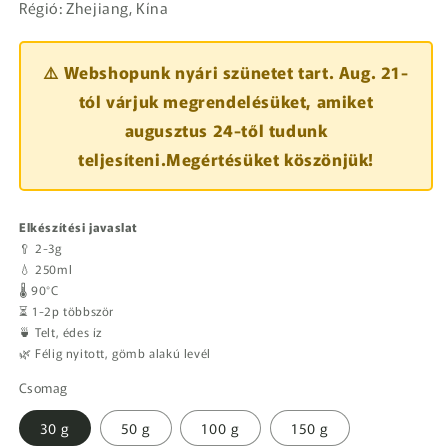
Régió: Zhejiang, Kína
⚠️ Webshopunk nyári szünetet tart. Aug. 21-
tól várjuk megrendelésüket, amiket
augusztus 24-től tudunk
teljesíteni.Megértésüket köszönjük!
Elkészítési javaslat
🥄 2-3g
💧 250ml
🌡️ 90°C
⏳ 1-2p többször
🍵 Telt, édes íz
🌿 Félig nyitott, gömb alakú levél
Csomag
30 g
50 g
100 g
150 g