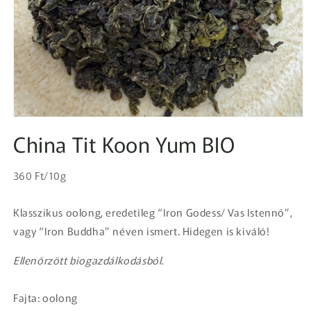
1.
médiafájl
China Tit Koon Yum BIO
megnyitása
a
modális
Egységár
párbeszédpanelen
Normál
360 Ft/10g
ár
Klasszikus oolong, eredetileg “Iron Godess/ Vas Istennő”,
vagy “Iron Buddha” néven ismert. Hidegen is kiváló!
Ellenőrzött biogazdálkodásból.
Fajta: oolong