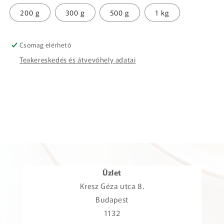
200 g
300 g
500 g
1 kg
Csomag elérhető
Teakereskedés és átvevőhely adatai
Üzlet
Kresz Géza utca 8.
Budapest
1132