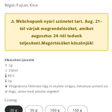
Régió: Fujian, Kína
⚠️ Webshopunk nyári szünetet tart. Aug. 21-
tól várjuk megrendelésüket, amiket
augusztus 24-től tudunk
teljesíteni.Megértésüket köszönjük!
Elkészítési javaslat
🥄 2g
💧 250ml
🌡️ 80°C
⏳ 2p
🍵 Világosbarna felöntése lágy és enyhén virágos, halványan pirított ízű
🌿 Nagy, színes levél ezüstös végekkel
Csomag
30 g
50 g
100 g
150 g