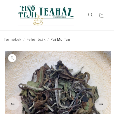
Ugrás a
tartalomhoz
Kosár
Termékek
/
Fehér teák
/
Pai Mu Tan
Kihagyás, és
ugrás a
termékadatokra
⇐
⇒