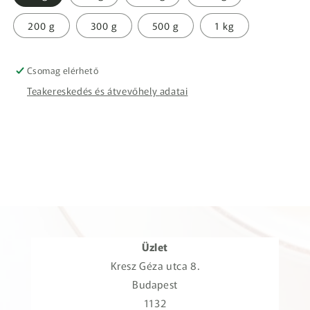
200 g
300 g
500 g
1 kg
Csomag elérhető
Teakereskedés és átvevőhely adatai
Üzlet
Kresz Géza utca 8.
Budapest
1132