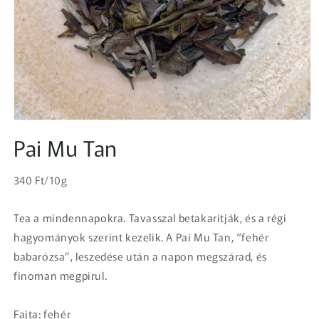
1.
médiafájl
Pai Mu Tan
megnyitása
a
modális
Egységár
párbeszédpanelen
Normál
340 Ft/10g
ár
Tea a mindennapokra. Tavasszal betakarítják, és a régi
hagyományok szerint kezelik. A Pai Mu Tan, “fehér
babarózsa”, leszedése után a napon megszárad, és
finoman megpirul.
Fajta: fehér