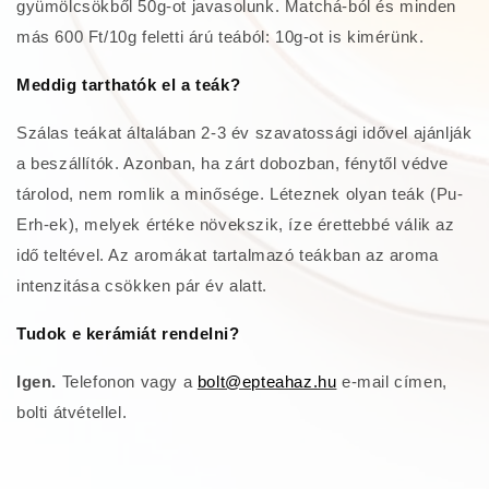
gyümölcsökből 50g-ot javasolunk. Matchá-ból és minden
más 600 Ft/10g feletti árú teából: 10g-ot is kimérünk.
Meddig tarthatók el a teák?
Szálas teákat általában 2-3 év szavatossági idővel ajánlják
a beszállítók. Azonban, ha zárt dobozban, fénytől védve
tárolod, nem romlik a minősége. Léteznek olyan teák (Pu-
Erh-ek), melyek értéke növekszik, íze érettebbé válik az
idő teltével. Az aromákat tartalmazó teákban az aroma
intenzitása csökken pár év alatt.
Tudok e kerámiát rendelni?
Igen.
Telefonon vagy
a
bolt@epteahaz.hu
e-mail címen,
bolti átvétellel.