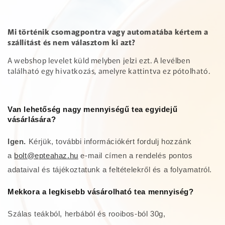
Mi történik csomagpontra vagy automatába kértem a
szállítást és nem választom ki azt?
A webshop levelet küld melyben jelzi ezt. A levélben
található egy hivatkozás, amelyre kattintva ez pótolható.
Van lehetőség nagy mennyiségű tea egyidejű
vásárlására?
Igen.
Kérjük, további információkért fordulj hozzánk
a
bolt@epteahaz.hu
e-mail címen a rendelés pontos
adataival és tájékoztatunk a feltételekről és a folyamatról.
Mekkora a legkisebb vásárolható tea mennyiség?
Szálas teákból, herbából és rooibos-ból 30g,