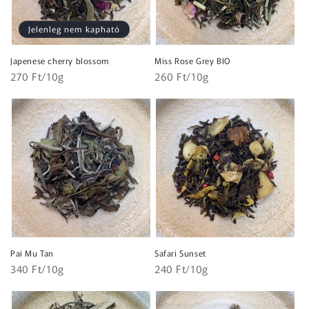
Jelenleg nem kapható
Japenese cherry blossom
Miss Rose Grey BIO
Egységár
Egységár
Normál
270 Ft/10g
Normál
260 Ft/10g
ár
ár
Pai Mu Tan
Safari Sunset
Egységár
Egységár
Normál
340 Ft/10g
Normál
240 Ft/10g
ár
ár