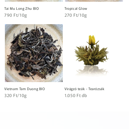
Tai Mu Long Zhu BIO
Tropical Glow
Egységár
Egységár
Normál
790 Ft/10g
Normál
270 Ft/10g
ár
ár
Vietnam Tam Duong BIO
Virágzó teák - Tearózsák
Egységár
Egységár
Normál
320 Ft/10g
Normál
1.050 Ft db
ár
ár