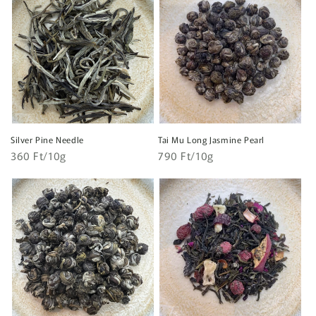
Silver Pine Needle
Tai Mu Long Jasmine Pearl
Egységár
Egységár
Normál
360 Ft/10g
Normál
790 Ft/10g
ár
ár