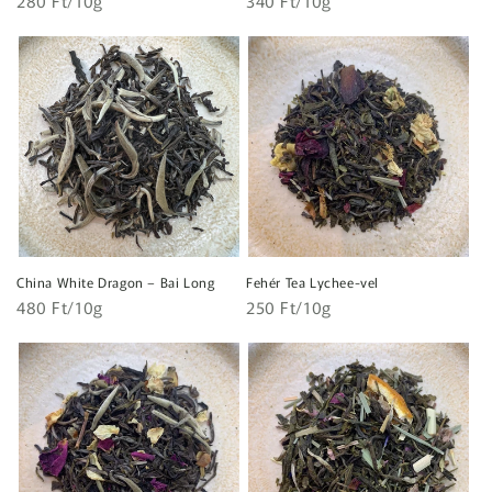
Normál
280 Ft/10g
Normál
340 Ft/10g
ár
ár
China White Dragon – Bai Long
Fehér Tea Lychee-vel
Egységár
Egységár
Normál
480 Ft/10g
Normál
250 Ft/10g
ár
ár