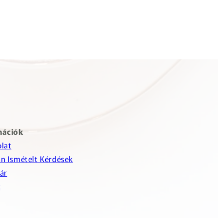
mációk
lat
n Ismételt Kérdések
ár
k