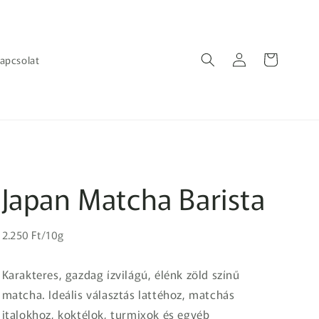
Bejelentkezés
Kosár
apcsolat
Japan Matcha Barista
Egységár
Normál
2.250 Ft/10g
ár
Karakteres, gazdag ízvilágú, élénk zöld színű
matcha. Ideális választás lattéhoz, matchás
italokhoz, koktélok, turmixok és egyéb