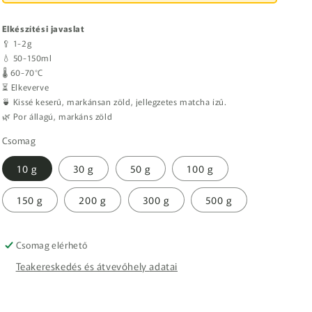
Elkészítési javaslat
🥄 1-2g
💧 50-150ml
🌡️ 60-70°C
⏳ Elkeverve
🍵 Kissé keserű, markánsan zöld, jellegzetes matcha ízű.
🌿 Por állagú, markáns zöld
Csomag
10 g
30 g
50 g
100 g
150 g
200 g
300 g
500 g
Csomag elérhető
Teakereskedés és átvevőhely adatai