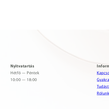
Nyitvatartás
Infor
Hétfő — Péntek
Kapcso
10:00 — 18:00
Gyakra
Tudást
Rólun