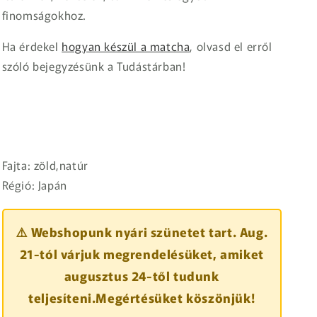
finomságokhoz.
Ha érdekel
hogyan készül a matcha
, olvasd el erről
szóló bejegyzésünk a Tudástárban!
Fajta: zöld,natúr
Régió: Japán
⚠️ Webshopunk nyári szünetet tart. Aug.
21-tól várjuk megrendelésüket, amiket
augusztus 24-től tudunk
teljesíteni.Megértésüket köszönjük!