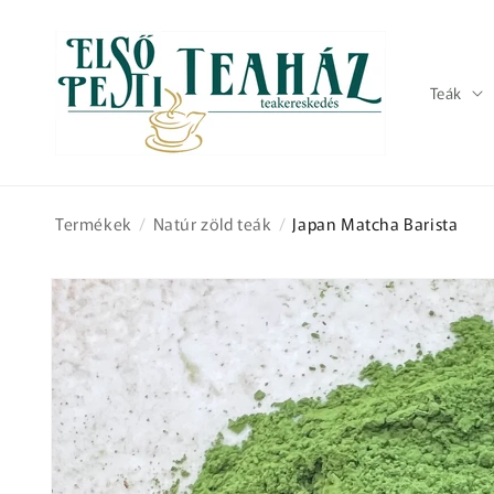
Ugrás a
tartalomhoz
Teák
Termékek
/
Natúr zöld teák
/
Japan Matcha Barista
Kihagyás, és
ugrás a
termékadatokra