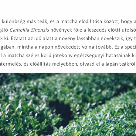
 különbség más teák, és a matcha előállítása között, hogy
gáló
Camellia Sinensis
növények fölé a leszedés előtti utols
k ki. Ezalatt az idő alatt a növény lassabban növekszik, így
agában, mintha a napon növekedett volna tovább. Ez a speci
l a matcha széles körű jótékony egészségügyi hatásainak ki
atermelés, és előállítás mélyebben, olvasd el
a japán teákról