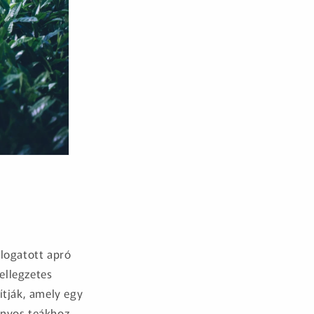
álogatott apró
jellegzetes
lítják, amely egy
ányos teákhoz