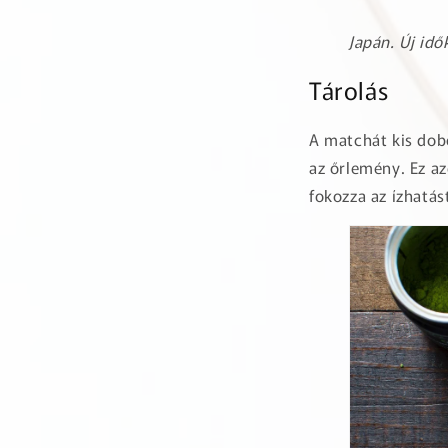
Japán. Új id
Tárolás
A matchát kis dob
az őrlemény. Ez a
fokozza az ízhatás