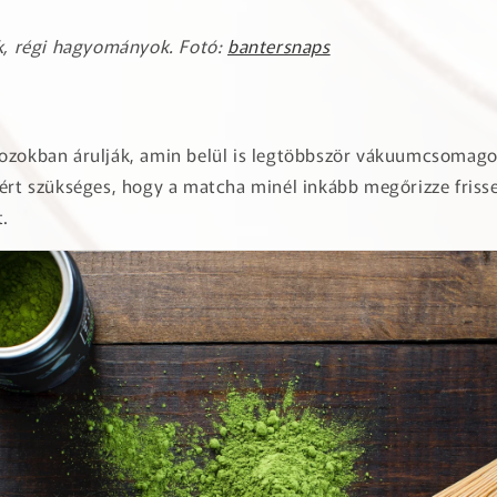
ők, régi hagyományok. Fotó:
bantersnaps
ozokban árulják, amin belül is legtöbbször vákuumcsomago
zért szükséges, hogy a matcha minél inkább megőrizze friss
t.