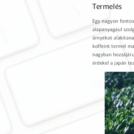
Termelés
Egy nagyon fontos
alapanyagául szol
árnyékot alakítana
koffeint termel m
nagyban hozzájáru
érdekel a japán te