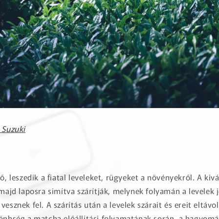
 Suzuki
dő, leszedik a fiatal leveleket, rügyeket a növényekről. A kiv
 majd laposra simítva szárítják, melynek folyamán a levelek 
esznek fel. A szárítás után a levelek szárait és ereit eltávo
lönbség a matcha előállítási folyamatának során, a hagyom