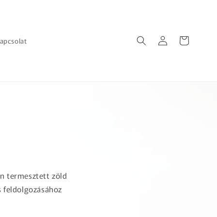
Bejelentkezés
Kosár
apcsolat
an termesztett zöld
és feldolgozásához