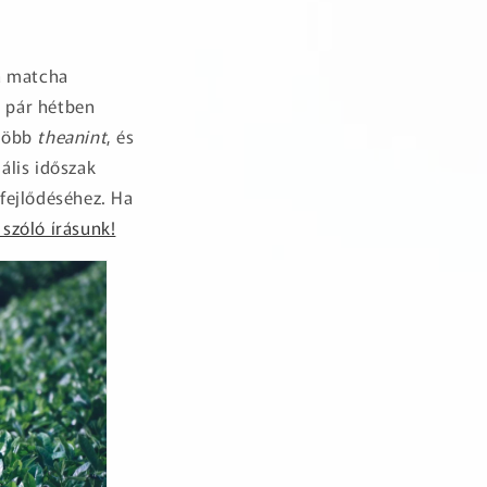
 a matcha
ó pár hétben
 több
theanint
, és
ális időszak
fejlődéséhez. Ha
 szóló írásunk!