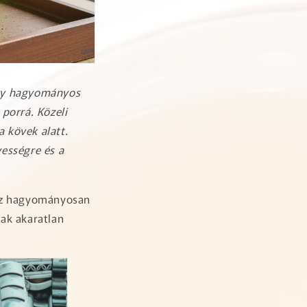
egy hagyományos
porrá. Közeli
a kövek alatt.
ességre és a
hez hagyományosan
ak akaratlan