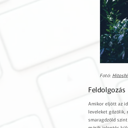
Fotó:
Hitoshi
Feldolgozás
Amikor eljött az i
leveleket gőzölik,
smaragdzöld színt v
másik jelentős kü