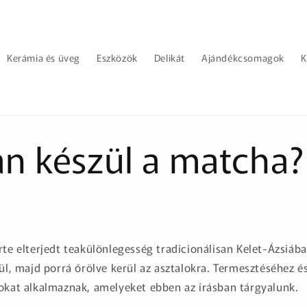
Kerámia és üveg
Eszközök
Delikát
Ajándékcsomagok
K
n készül a matcha?
rte elterjedt teakülönlegesség tradicionálisan Kelet-Ázsiáb
zül, majd porrá őrölve kerül az asztalokra. Termesztéséhez 
tokat alkalmaznak, amelyeket ebben az írásban tárgyalunk.