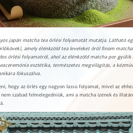
os japán matcha tea őrlési folyamatát mutatja. Látható 
lőkövek), amely élénkzöld tea leveleket őröl finom matcha 
dos őrlési folyamatról, ahol az élénkzöld matcha por gyűlik 
teaceremónia esztétika, természetes megvilágítás, a kézműv
ikára fókuszálva.
ni, hogy az őrlés egy nagyon lassú folyamat, mivel az eh
 nem szabad felmelegedniük, ami a matcha ízének és illatán
á.