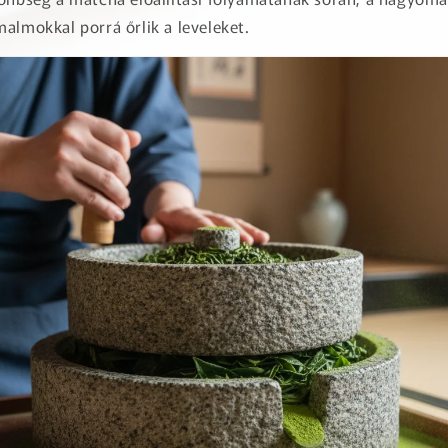
almokkal porrá őrlik a leveleket.