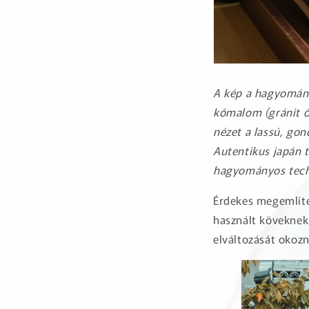
A kép a hagyomány
kőmalom (gránit őr
nézet a lassú, gon
Autentikus japán 
hagyományos techn
Érdekes megemlíte
használt köveknek
elváltozását okozn