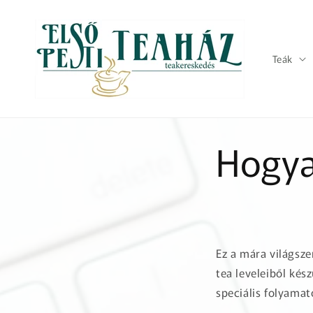
Ugrás a
tartalomhoz
Teák
Hogya
Ez a mára világsze
tea leveleiből kés
speciális folyama