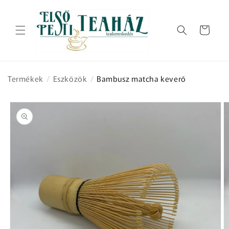
Ugrás a
tartalomhoz
Kosár
Termékek
/
Eszközök
/
Bambusz matcha keverő
Kihagyás, és
ugrás a
termékadatokra