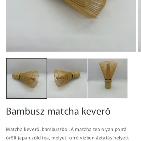
1.
2.
médiafájl
m
megnyitása
m
a
a
modális
m
párbeszédpanelen
p
Bambusz matcha keverő
Matcha keverő, bambuszból. A matcha tea olyan porrá
őrölt japán zöld tea, melyet forró vízben áztatás helyett