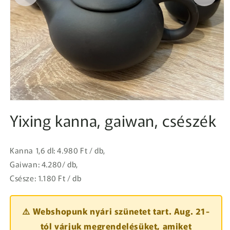
1.
médiafájl
Yixing kanna, gaiwan, csészék
megnyitása
a
modális
párbeszédpanelen
Kanna 1,6 dl: 4.980 Ft / db,
Gaiwan: 4.280/ db,
Csésze: 1.180 Ft / db
⚠️ Webshopunk nyári szünetet tart. Aug. 21-
tól várjuk megrendelésüket, amiket