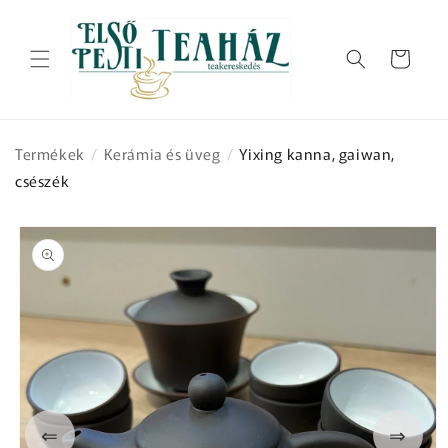
Ugrás a
tartalomhoz
Kosár
Termékek
/
Kerámia és üveg
/
Yixing kanna, gaiwan,
csészék
Kihagyás, és
ugrás a
termékadatokra
⇐
⇒