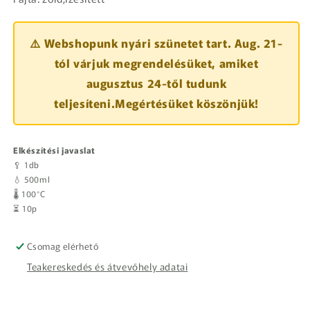
⚠️ Webshopunk nyári szünetet tart. Aug. 21-
tól várjuk megrendelésüket, amiket
augusztus 24-től tudunk
teljesíteni.Megértésüket köszönjük!
Elkészítési javaslat
🥄 1db
💧 500ml
🌡️ 100°C
⏳ 10p
Csomag elérhető
Teakereskedés és átvevőhely adatai