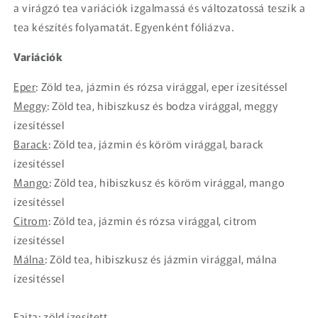
a virágzó tea variációk izgalmassá és változatossá teszik a
tea készítés folyamatát. Egyenként fóliázva.
Variációk
Eper
: Zöld tea, jázmin és rózsa virággal, eper ízesítéssel
Meggy
: Zöld tea, hibiszkusz és bodza virággal, meggy
ízesítéssel
Barack
: Zöld tea, jázmin és köröm virággal, barack
ízesítéssel
Mango
: Zöld tea, hibiszkusz és köröm virággal, mango
ízesítéssel
Citrom
: Zöld tea, jázmin és rózsa virággal, citrom
ízesítéssel
Málna
: Zöld tea, hibiszkusz és jázmin virággal, málna
ízesítéssel
Fajta: zöld,ízesített