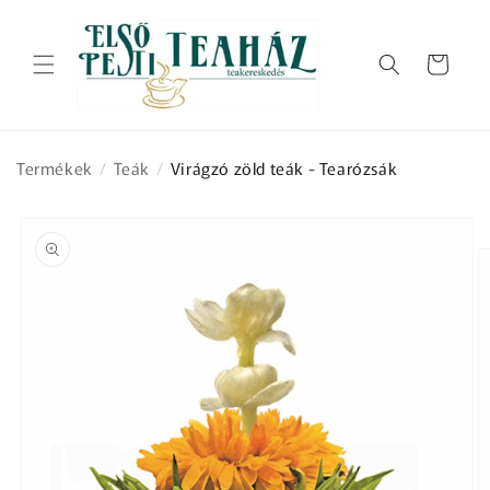
Ugrás a
tartalomhoz
Kosár
Termékek
/
Teák
/
Virágzó zöld teák - Tearózsák
Kihagyás, és
ugrás a
termékadatokra