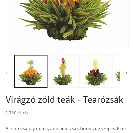
2.
m
1.
m
médiafájl
a
megnyitása
m
a
p
modális
párbeszédpanelen
Virágzó zöld teák - Tearózsák
Egységár
Normál
1.050 Ft db
ár
A tearózsa olyan tea, ami nem csak finom, de szép is. Ezek