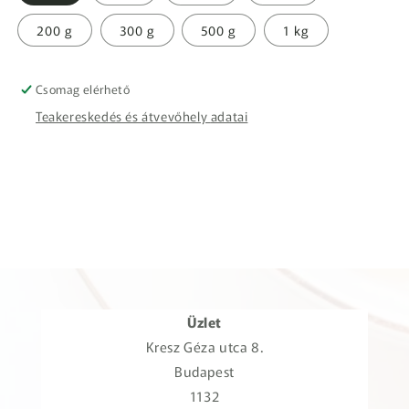
200 g
300 g
500 g
1 kg
Csomag elérhető
Teakereskedés és átvevőhely adatai
Üzlet
Kresz Géza utca 8.
Budapest
1132