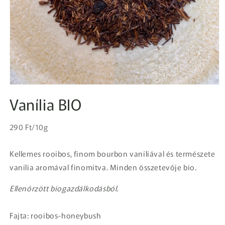
1.
médiafájl
Vanília BIO
megnyitása
a
modális
Egységár
párbeszédpanelen
Normál
290 Ft/10g
ár
Kellemes rooibos, finom bourbon vaníliával és természete
vanília aromával finomítva. Minden összetevője bio.
Ellenőrzött biogazdálkodásból.
Fajta: rooibos-honeybush