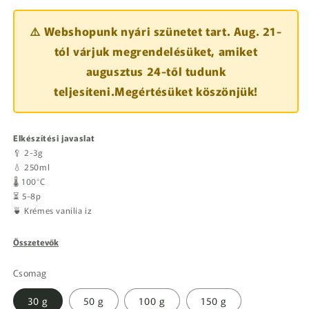
⚠️ Webshopunk nyári szünetet tart. Aug. 21-
tól várjuk megrendelésüket, amiket
augusztus 24-től tudunk
teljesíteni.Megértésüket köszönjük!
Elkészítési javaslat
🥄 2-3g
💧 250ml
🌡️ 100°C
⏳ 5-8p
🍵 Krémes vanília íz
Összetevők
Csomag
30 g
50 g
100 g
150 g