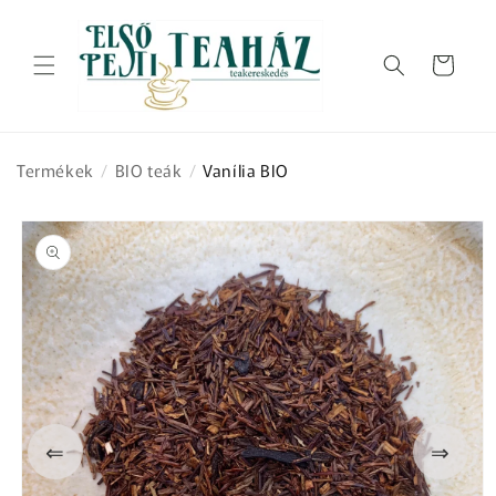
Ugrás a
tartalomhoz
Kosár
Termékek
/
BIO teák
/
Vanília BIO
Kihagyás, és
ugrás a
termékadatokra
⇐
⇒