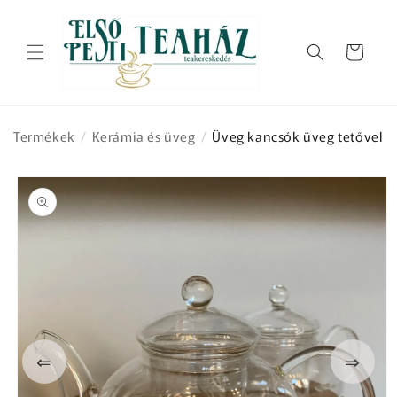
Ugrás a
tartalomhoz
Kosár
Termékek
/
Kerámia és üveg
/
Üveg kancsók üveg tetővel
Kihagyás, és
ugrás a
termékadatokra
⇐
⇒