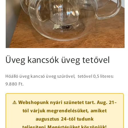
1.
médiafájl
Üveg kancsók üveg tetővel
megnyitása
a
modális
párbeszédpanelen
Hőálló üveg kancsó üveg szűrővel, tetővel 0,5 literes:
9.880 Ft.
⚠️ Webshopunk nyári szünetet tart. Aug. 21-
tól várjuk megrendelésüket, amiket
augusztus 24-től tudunk
teljesíteni.Megértésüket köszönjük!