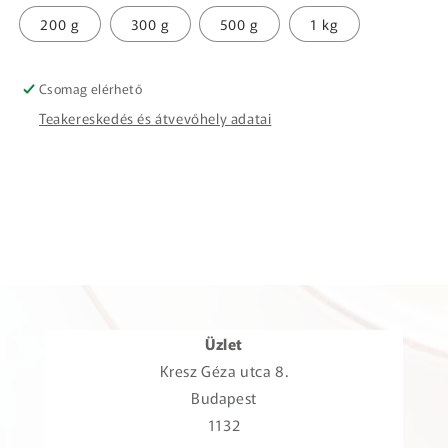
200 g
300 g
500 g
1 kg
Csomag elérhető
Teakereskedés és átvevőhely adatai
Üzlet
Kresz Géza utca 8.
Budapest
1132