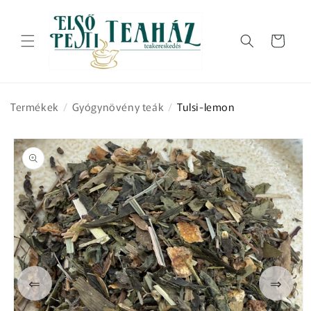
Ugrás a
tartalomhoz
Kosár
Termékek
/
Gyógynövény teák
/
Tulsi-lemon
Kihagyás, és
ugrás a
termékadatokra
⇐
⇒