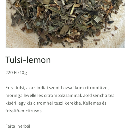
1.
médiafájl
Tulsi-lemon
megnyitása
a
modális
Egységár
párbeszédpanelen
Normál
220 Ft/10g
ár
Friss tulsi, azaz indiai szent bazsalikom citromfűvel,
moringa levéllel és citrombalzsammal. Zöld sencha tea
kíséri, egy kis citromhéj teszi kerekké. Kellemes és
frissítően citrusos.
Fajta: herbál