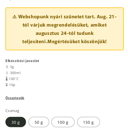
⚠️ Webshopunk nyári szünetet tart. Aug. 21-
tól várjuk megrendelésüket, amiket
augusztus 24-től tudunk
teljesíteni.Megértésüket köszönjük!
Elkészítési javaslat
🥄 3g
💧 300ml
🌡️ 100°C
⏳ 10p
Összetevők
Csomag
30 g
50 g
100 g
150 g