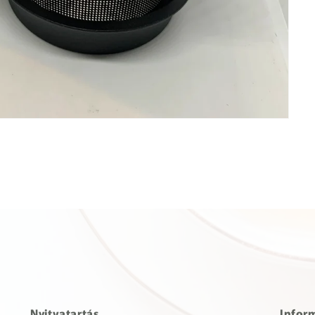
Nyitvatartás
Infor