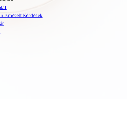
lat
n Ismételt Kérdések
ár
k