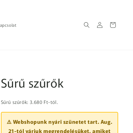
Bejelentkezés
Kosár
apcsolat
Sűrű szűrők
Sűrű szűrők: 3.680 Ft-tól.
⚠️ Webshopunk nyári szünetet tart. Aug.
21-tól várjuk megrendelésüket, amiket