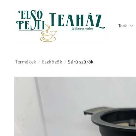
Ugrás a
tartalomhoz
Teák
Termékek
/
Eszközök
/
Sűrű szűrők
Kihagyás, és
ugrás a
termékadatokra