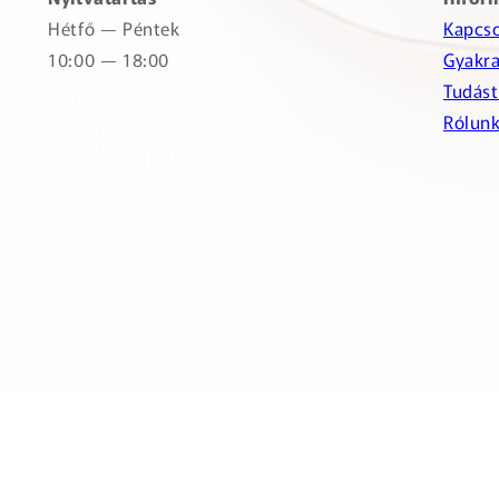
Hétfő — Péntek
Kapcso
10:00 — 18:00
Gyakra
Tudást
Rólun