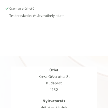
Csomag elérhető
Teakereskedés és átvevőhely adatai
Üzlet
Kresz Géza utca 8.
Budapest
1132
Nyitvatartás
Hétfő — Péntek