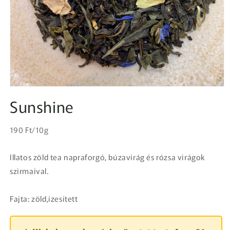
1.
médiafájl
Sunshine
megnyitása
a
modális
Egységár
párbeszédpanelen
Normál
190 Ft/10g
ár
Illatos zöld tea napraforgó, búzavirág és rózsa virágok
szirmaival.
Fajta: zöld,ízesített