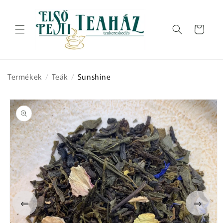
Ugrás a
tartalomhoz
Kosár
Termékek
/
Teák
/
Sunshine
Kihagyás, és
ugrás a
termékadatokra
⇐
⇒