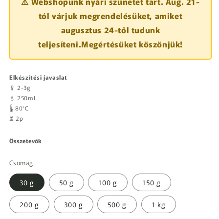
⚠️ Webshopunk nyári szünetet tart. Aug. 21-
tól várjuk megrendelésüket, amiket
augusztus 24-től tudunk
teljesíteni.Megértésüket köszönjük!
Elkészítési javaslat
🥄 2-3g
💧 250ml
🌡️ 80°C
⏳ 2p
Összetevők
Csomag
30 g
50 g
100 g
150 g
200 g
300 g
500 g
1 kg