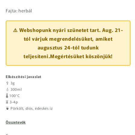
Fajta: herbál
⚠️ Webshopunk nyári szünetet tart. Aug. 21-
tól várjuk megrendelésüket, amiket
augusztus 24-től tudunk
teljesíteni.Megértésüket köszönjük!
Elkészítési javaslat
🥄 3g
💧 300ml
🌡️ 100°C
⏳ 3-4p
🍵 Pörkölt, diós, édeskés íz
Összetevők