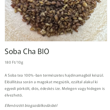
1.
médiafájl
Soba Cha BIO
megnyitása
a
modális
Egységár
párbeszédpanelen
Normál
180 Ft/10g
ár
A Soba tea 100%-ban természetes hajdinamagból készül.
Előállítása során a magokat megsütik, ezáltal alakul ki
egyedi pörkölt, diós, édeskés íze. Melegen vagy hidegen is
élvezhető.
Ellenőrzött biogazdálkodásból