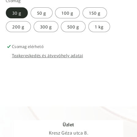
Csomag
30 g
50 g
100 g
150 g
200 g
300 g
500 g
1 kg
Csomag elérhető
Teakereskedés és átvevőhely adatai
Üzlet
Kresz Géza utca 8.