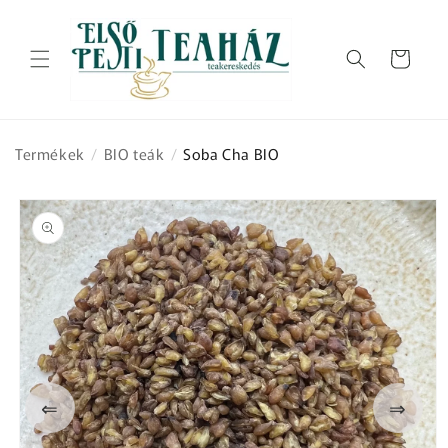
Ugrás a
tartalomhoz
Kosár
Termékek
/
BIO teák
/
Soba Cha BIO
Kihagyás, és
ugrás a
termékadatokra
⇐
⇒