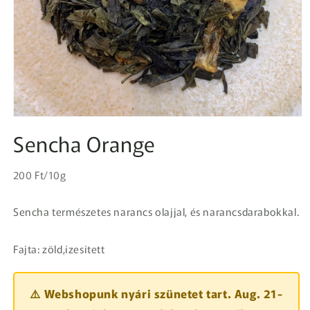
1.
médiafájl
Sencha Orange
megnyitása
a
modális
Egységár
párbeszédpanelen
Normál
200 Ft/10g
ár
Sencha természetes narancs olajjal, és narancsdarabokkal.
Fajta: zöld,ízesített
⚠️ Webshopunk nyári szünetet tart. Aug. 21-