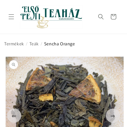
Ugrás a
tartalomhoz
Kosár
Termékek
/
Teák
/
Sencha Orange
Kihagyás, és
ugrás a
termékadatokra
⇐
⇒