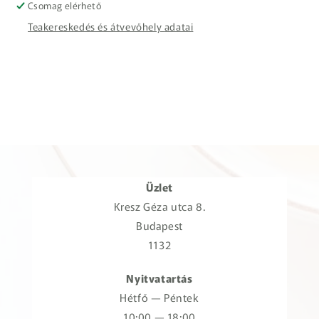
Csomag elérhető
Teakereskedés és átvevőhely adatai
Üzlet
Kresz Géza utca 8.
Budapest
1132
Nyitvatartás
Hétfő — Péntek
10:00 — 18:00