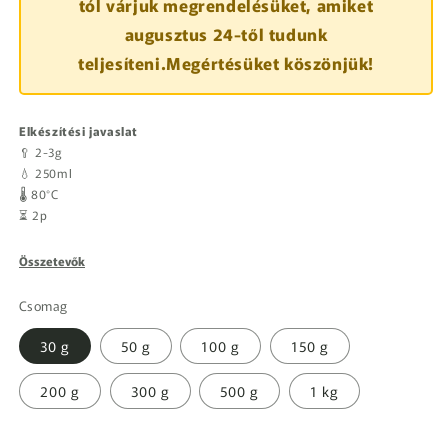
tól várjuk megrendelésüket, amiket
augusztus 24-től tudunk
teljesíteni.Megértésüket köszönjük!
Elkészítési javaslat
🥄 2-3g
💧 250ml
🌡️ 80°C
⏳ 2p
Összetevők
Csomag
30 g
50 g
100 g
150 g
200 g
300 g
500 g
1 kg