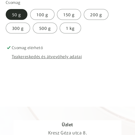
Csomag
50 g
100 g
150 g
200 g
300 g
500 g
1 kg
Csomag elérhető
Teakereskedés és átvevőhely adatai
Üzlet
Kresz Géza utca 8.