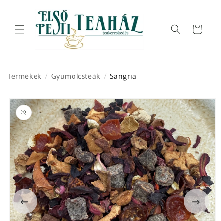
Ugrás a
tartalomhoz
Kosár
Termékek
/
Gyümölcsteák
/
Sangria
Kihagyás, és
ugrás a
termékadatokra
⇐
⇒