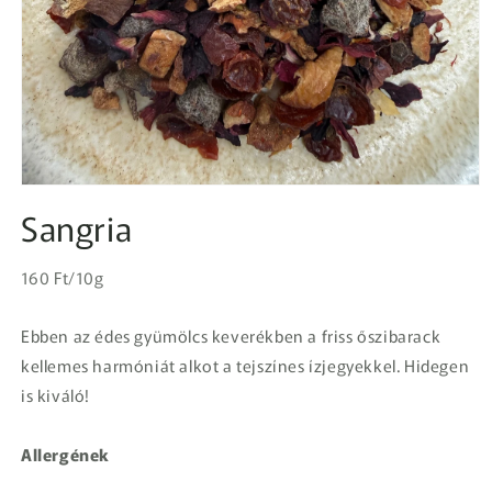
1.
médiafájl
Sangria
megnyitása
a
modális
Egységár
párbeszédpanelen
Normál
160 Ft/10g
ár
Ebben az édes gyümölcs keverékben a friss őszibarack
kellemes harmóniát alkot a tejszínes ízjegyekkel. Hidegen
is kiváló!
Allergének