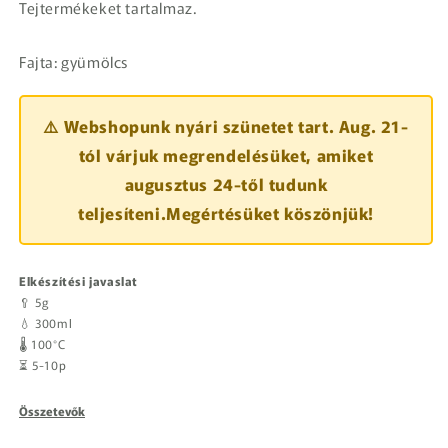
Tejtermékeket tartalmaz.
Fajta: gyümölcs
⚠️ Webshopunk nyári szünetet tart. Aug. 21-
tól várjuk megrendelésüket, amiket
augusztus 24-től tudunk
teljesíteni.Megértésüket köszönjük!
Elkészítési javaslat
🥄 5g
💧 300ml
🌡️ 100°C
⏳ 5-10p
Összetevők