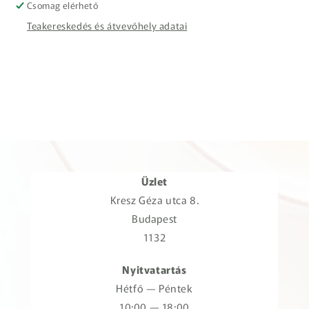
Csomag elérhető
Teakereskedés és átvevőhely adatai
Üzlet
Kresz Géza utca 8.
Budapest
1132
Nyitvatartás
Hétfő — Péntek
10:00 — 18:00