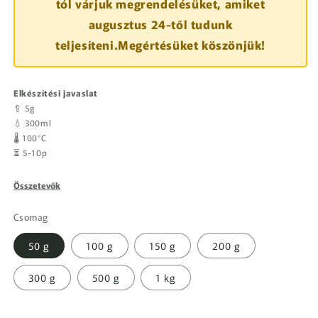
tól várjuk megrendelésüket, amiket
augusztus 24-től tudunk
teljesíteni.Megértésüket köszönjük!
Elkészítési javaslat
🥄 5g
💧 300ml
🌡️ 100°C
⏳ 5-10p
Összetevők
Csomag
50 g
100 g
150 g
200 g
300 g
500 g
1 kg