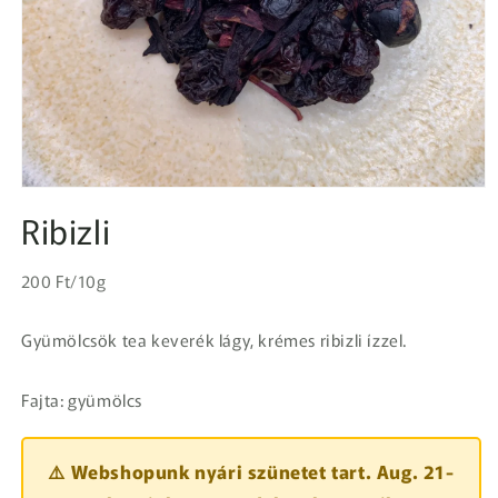
1.
médiafájl
Ribizli
megnyitása
a
modális
Egységár
párbeszédpanelen
Normál
200 Ft/10g
ár
Gyümölcsök tea keverék lágy, krémes ribizli ízzel.
Fajta: gyümölcs
⚠️ Webshopunk nyári szünetet tart. Aug. 21-