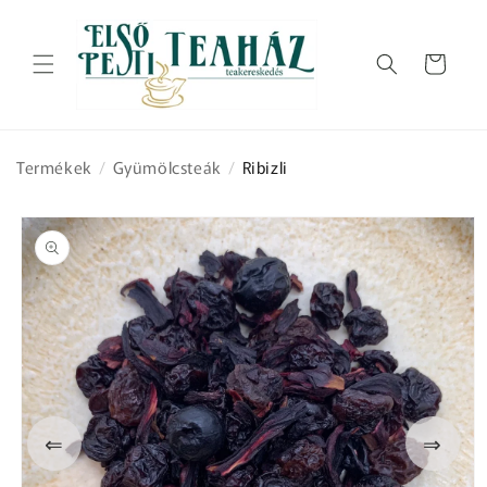
Ugrás a
tartalomhoz
Kosár
Termékek
/
Gyümölcsteák
/
Ribizli
Kihagyás, és
ugrás a
termékadatokra
⇐
⇒