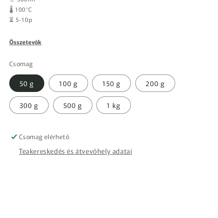
🌡️ 100°C
⏳ 5-10p
Összetevők
Csomag
50 g
100 g
150 g
200 g
300 g
500 g
1 kg
Csomag elérhető
Teakereskedés és átvevőhely adatai