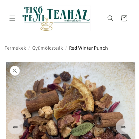
Ugrás a
tartalomhoz
Kosár
Termékek
/
Gyümölcsteák
/
Red Winter Punch
Kihagyás, és
ugrás a
termékadatokra
⇐
⇒