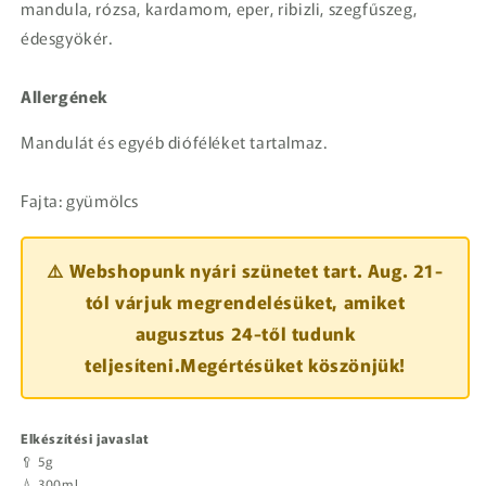
mandula, rózsa, kardamom, eper, ribizli, szegfűszeg,
édesgyökér.
Allergének
Mandulát és egyéb dióféléket tartalmaz.
Fajta: gyümölcs
⚠️ Webshopunk nyári szünetet tart. Aug. 21-
tól várjuk megrendelésüket, amiket
augusztus 24-től tudunk
teljesíteni.Megértésüket köszönjük!
Elkészítési javaslat
🥄 5g
💧 300ml