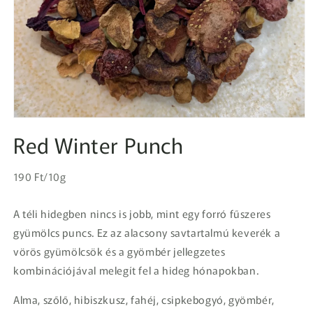
1.
médiafájl
Red Winter Punch
megnyitása
a
modális
Egységár
párbeszédpanelen
Normál
190 Ft/10g
ár
A téli hidegben nincs is jobb, mint egy forró fűszeres
gyümölcs puncs. Ez az alacsony savtartalmú keverék a
vörös gyümölcsök és a gyömbér jellegzetes
kombinációjával melegít fel a hideg hónapokban.
Alma, szőlő, hibiszkusz, fahéj, csipkebogyó, gyömbér,