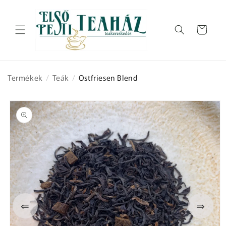
Ugrás a
tartalomhoz
Kosár
Termékek
/
Teák
/
Ostfriesen Blend
Kihagyás, és
ugrás a
termékadatokra
⇐
⇒