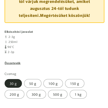
tól várjuk megrendelésüket, amiket
augusztus 24-től tudunk
teljesíteni.Megértésüket köszönjük!
Elkészítési javaslat
🥄 2-3g
💧 250ml
🌡️ 96°C
⏳ 2-3p
Összetevők
Csomag
30 g
50 g
100 g
150 g
200 g
300 g
500 g
1 kg