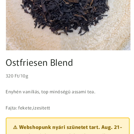
1.
médiafájl
Ostfriesen Blend
megnyitása
a
modális
Egységár
párbeszédpanelen
Normál
320 Ft/10g
ár
Enyhén vaníliás, top minőségű assami tea.
Fajta: fekete,ízesített
⚠️ Webshopunk nyári szünetet tart. Aug. 21-