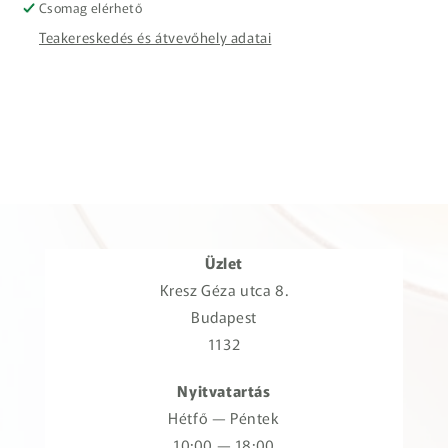
Csomag elérhető
Teakereskedés és átvevőhely adatai
Üzlet
Kresz Géza utca 8.
Budapest
1132
Nyitvatartás
Hétfő — Péntek
10:00 — 18:00