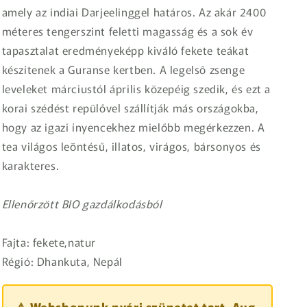
amely az indiai Darjeelinggel határos. Az akár 2400
méteres tengerszint feletti magasság és a sok év
tapasztalat eredményeképp kiváló fekete teákat
készítenek a Guranse kertben. A legelső zsenge
leveleket márciustól április közepéig szedik, és ezt a
korai szédést repülővel szállítják más országokba,
hogy az igazi ínyencekhez mielőbb megérkezzen. A
tea világos leöntésű, illatos, virágos, bársonyos és
karakteres.
Ellenőrzött BIO gazdálkodásból
Fajta: fekete,natur
Régió: Dhankuta, Nepál
⚠️ Webshopunk nyári szünetet tart. Aug.