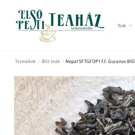
Ugrás a
tartalomhoz
Teák
Termékek
/
BIO teák
/
Nepal SFTGFOP1 f.f. Guranse BIO
Kihagyás, és
ugrás a
termékadatokra