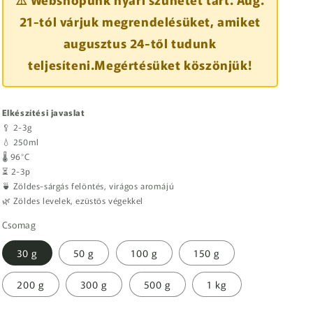
21-tól várjuk megrendelésüket, amiket
augusztus 24-től tudunk
teljesíteni.Megértésüket köszönjük!
Elkészítési javaslat
🥄 2-3g
💧 250ml
🌡️ 96°C
⏳ 2-3p
🍵 Zöldes-sárgás felöntés, virágos aromájú
🌿 Zöldes levelek, ezüstös végekkel
Csomag
30 g
50 g
100 g
150 g
200 g
300 g
500 g
1 kg