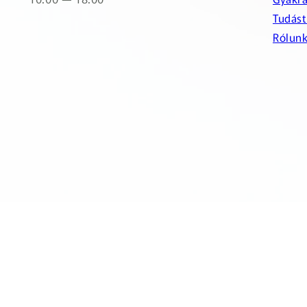
Tudást
Rólun