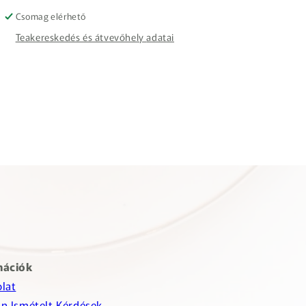
Csomag elérhető
Teakereskedés és átvevőhely adatai
mációk
lat
n Ismételt Kérdések