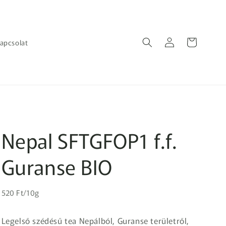
Bejelentkezés
Kosár
apcsolat
Nepal SFTGFOP1 f.f.
Guranse BIO
Egységár
Normál
520 Ft/10g
ár
Legelső szédésű tea Nepálból, Guranse területről,