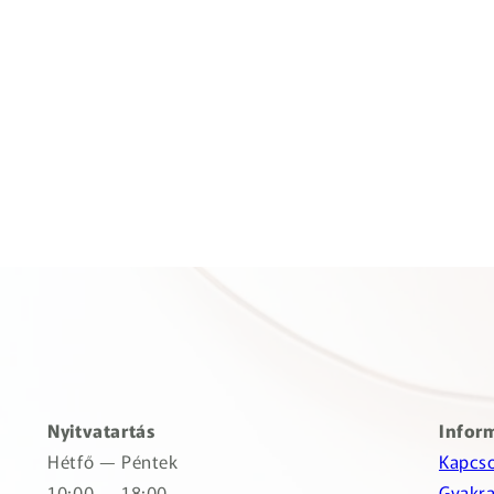
Nyitvatartás
Infor
Hétfő — Péntek
Kapcso
10:00 — 18:00
Gyakra