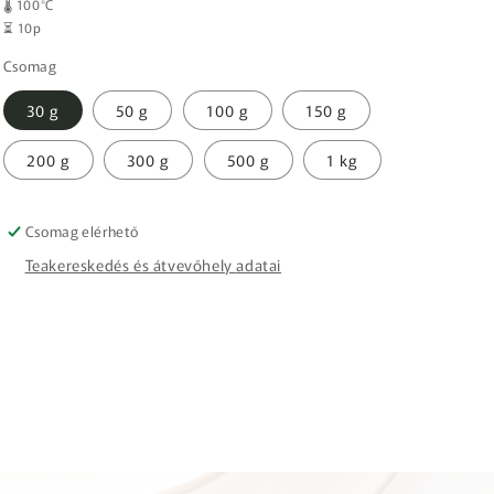
🌡️ 100°C
⏳ 10p
Csomag
30 g
50 g
100 g
150 g
200 g
300 g
500 g
1 kg
Csomag elérhető
Teakereskedés és átvevőhely adatai