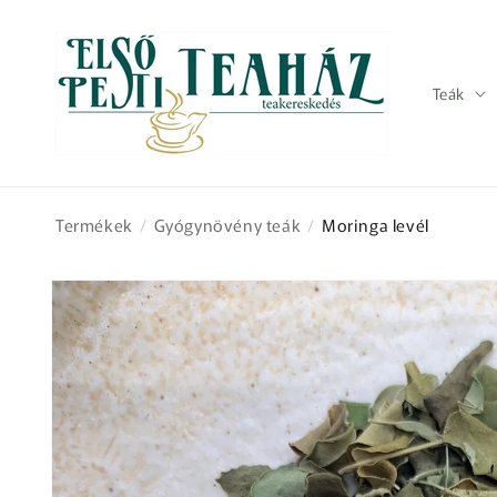
Ugrás a
tartalomhoz
Teák
Termékek
/
Gyógynövény teák
/
Moringa levél
Kihagyás, és
ugrás a
termékadatokra