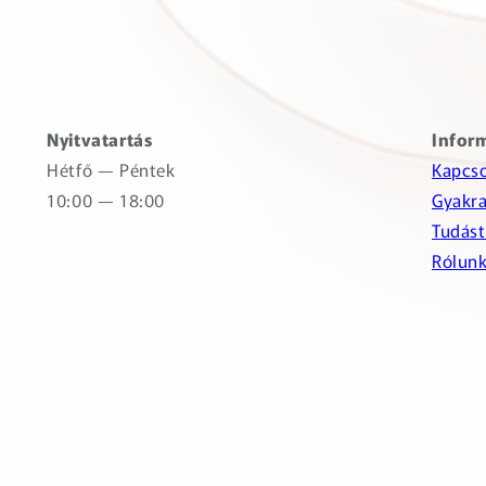
Nyitvatartás
Infor
Hétfő — Péntek
Kapcso
10:00 — 18:00
Gyakra
Tudást
Rólun