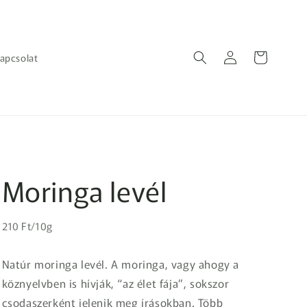
Bejelentkezés
Kosár
apcsolat
Moringa levél
Egységár
Normál
210 Ft/10g
ár
Natúr moringa levél. A moringa, vagy ahogy a
köznyelvben is hívják, “az élet fája”, sokszor
csodaszerként jelenik meg írásokban. Több