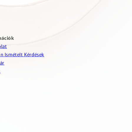
mációk
lat
n Ismételt Kérdések
ár
k