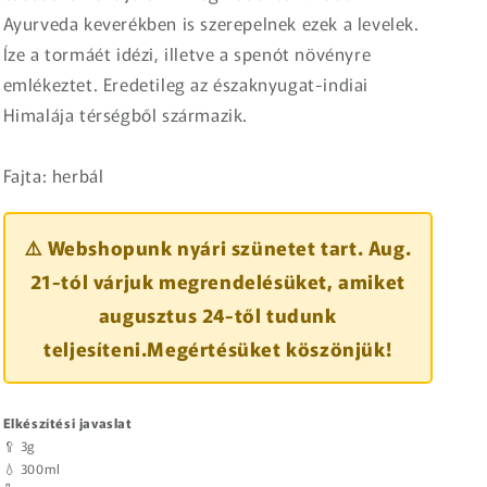
Ayurveda keverékben is szerepelnek ezek a levelek.
Íze a tormáét idézi, illetve a spenót növényre
emlékeztet. Eredetileg az északnyugat-indiai
Himalája térségből származik.
Fajta: herbál
⚠️ Webshopunk nyári szünetet tart. Aug.
21-tól várjuk megrendelésüket, amiket
augusztus 24-től tudunk
teljesíteni.Megértésüket köszönjük!
Elkészítési javaslat
🥄 3g
💧 300ml