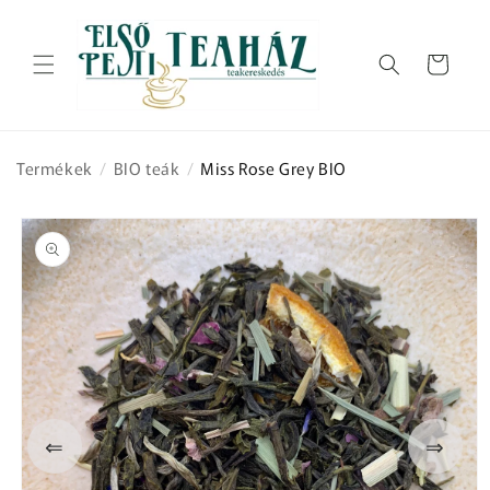
Ugrás a
tartalomhoz
Kosár
Termékek
/
BIO teák
/
Miss Rose Grey BIO
Kihagyás, és
ugrás a
termékadatokra
⇐
⇒