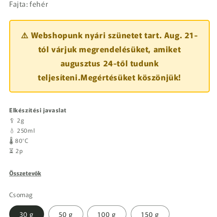
Fajta: fehér
⚠️ Webshopunk nyári szünetet tart. Aug. 21-
tól várjuk megrendelésüket, amiket
augusztus 24-től tudunk
teljesíteni.Megértésüket köszönjük!
Elkészítési javaslat
🥄 2g
💧 250ml
🌡️ 80°C
⏳ 2p
Összetevők
Csomag
30 g
50 g
100 g
150 g