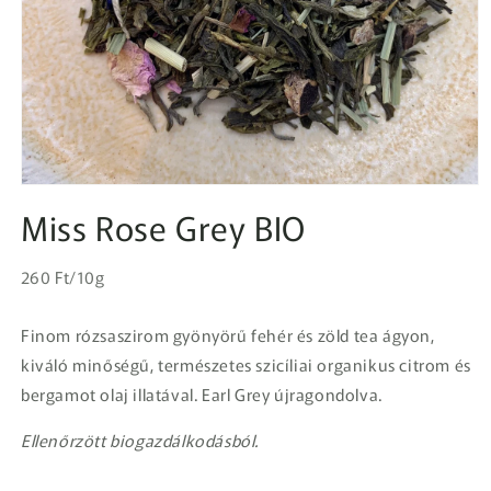
1.
médiafájl
Miss Rose Grey BIO
megnyitása
a
modális
Egységár
párbeszédpanelen
Normál
260 Ft/10g
ár
Finom rózsaszirom gyönyörű fehér és zöld tea ágyon,
kiváló minőségű, természetes szicíliai organikus citrom és
bergamot olaj illatával. Earl Grey újragondolva.
Ellenőrzött biogazdálkodásból.