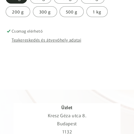
200 g
300 g
500 g
1 kg
Csomag elérhető
Teakereskedés és átvevőhely adatai
Üzlet
Kresz Géza utca 8.
Budapest
1132