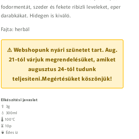
fodormentát, szeder és fekete ribizli leveleket, eper
darabkákat. Hidegen is kiváló.
Fajta: herbál
⚠️ Webshopunk nyári szünetet tart. Aug.
21-tól várjuk megrendelésüket, amiket
augusztus 24-től tudunk
teljesíteni.Megértésüket köszönjük!
Elkészítési javaslat
🥄 3g
💧 300ml
🌡️ 100°C
⏳ 10p
🍵 Édes íz