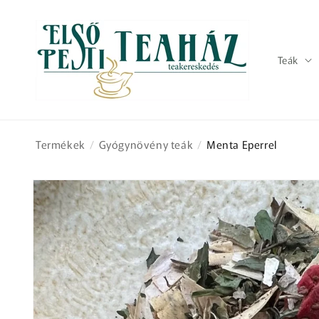
Ugrás a
tartalomhoz
Teák
Termékek
/
Gyógynövény teák
/
Menta Eperrel
Kihagyás, és
ugrás a
termékadatokra