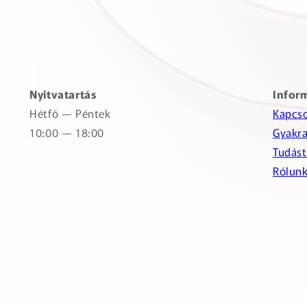
Nyitvatartás
Infor
Hétfő — Péntek
Kapcso
10:00 — 18:00
Gyakra
Tudást
Rólun