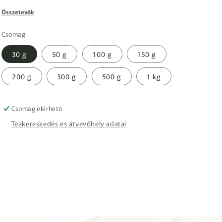
Összetevők
Csomag
30 g
50 g
100 g
150 g
200 g
300 g
500 g
1 kg
Csomag elérhető
Teakereskedés és átvevőhely adatai