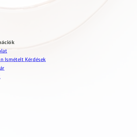
mációk
lat
n Ismételt Kérdések
ár
k