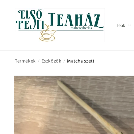
Ugrás a
tartalomhoz
Teák
Termékek
/
Eszközök
/
Matcha szett
Kihagyás, és
ugrás a
termékadatokra