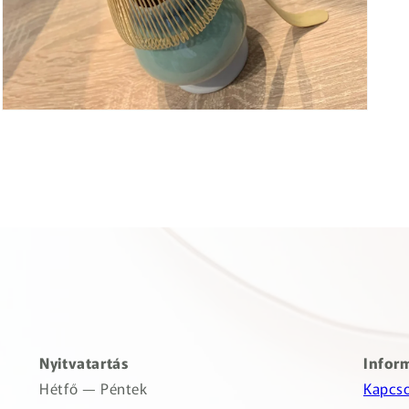
Nyitvatartás
Infor
Hétfő — Péntek
Kapcso