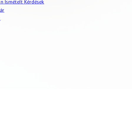
n Ismételt Kérdések
ár
k