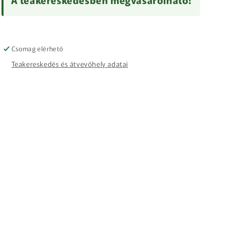
A teakereskedésben megvásárolható!
Csomag elérhető
Teakereskedés és átvevőhely adatai