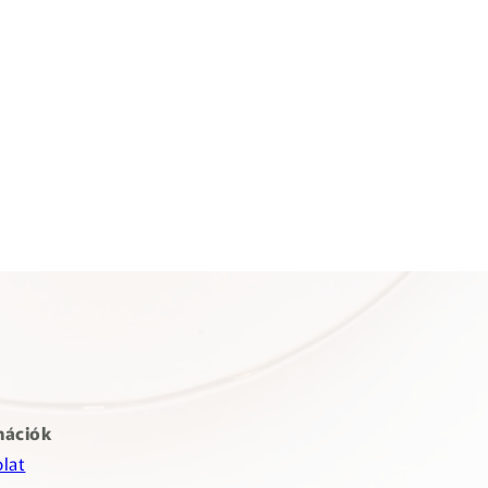
mációk
lat