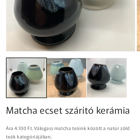
1.
2.
médiafájl
m
megnyitása
m
a
a
modális
m
párbeszédpanelen
p
Matcha ecset szárító kerámia
Ára 4.100 Ft. Válogass matcha teáink között a natúr zöld
teák kategóriájában.