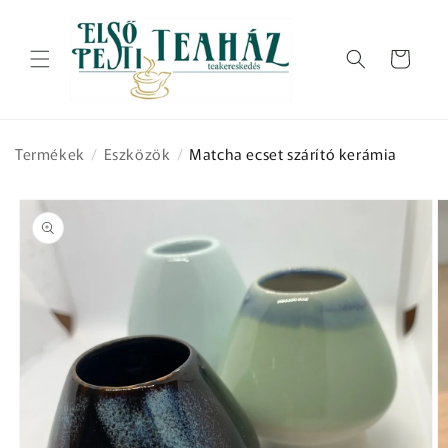
Ugrás a
tartalomhoz
Kosár
Termékek
/
Eszközök
/
Matcha ecset szárító kerámia
Kihagyás, és
ugrás a
termékadatokra