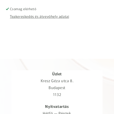
Csomag elérhető
Teakereskedés és átvevőhely adatai
Üzlet
Kresz Géza utca 8.
Budapest
1132
Nyitvatartás
Hétfő — Péntek