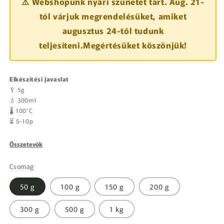
⚠️ Webshopunk nyári szünetet tart. Aug. 21-
tól várjuk megrendelésüket, amiket
augusztus 24-től tudunk
teljesíteni.Megértésüket köszönjük!
Elkészítési javaslat
🥄 5g
💧 300ml
🌡️ 100°C
⏳ 5-10p
Összetevők
Csomag
50 g
100 g
150 g
200 g
300 g
500 g
1 kg