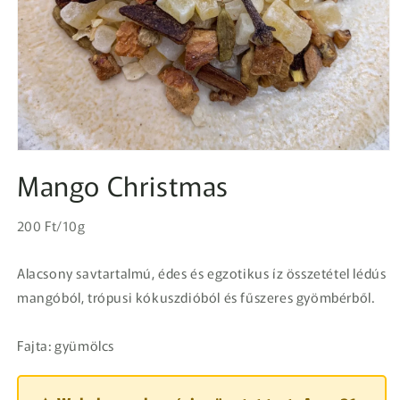
1.
médiafájl
Mango Christmas
megnyitása
a
modális
Egységár
párbeszédpanelen
Normál
200 Ft/10g
ár
Alacsony savtartalmú, édes és egzotikus íz összetétel lédús
mangóból, trópusi kókuszdióból és fűszeres gyömbérből.
Fajta: gyümölcs