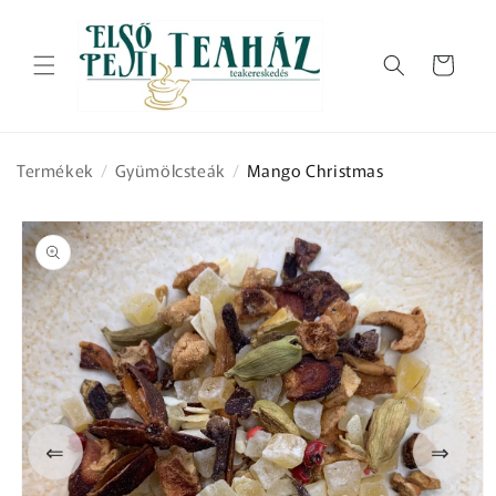
Ugrás a
tartalomhoz
Kosár
Termékek
/
Gyümölcsteák
/
Mango Christmas
Kihagyás, és
ugrás a
termékadatokra
⇐
⇒