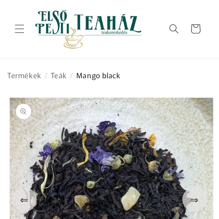
Ugrás a
tartalomhoz
Kosár
Termékek
/
Teák
/
Mango black
Kihagyás, és
ugrás a
termékadatokra
⇐
⇒