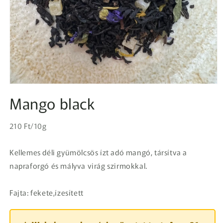
1.
médiafájl
Mango black
megnyitása
a
modális
Egységár
párbeszédpanelen
Normál
210 Ft/10g
ár
Kellemes déli gyümölcsös ízt adó mangó, társítva a
napraforgó és mályva virág szirmokkal.
Fajta: fekete,ízesített