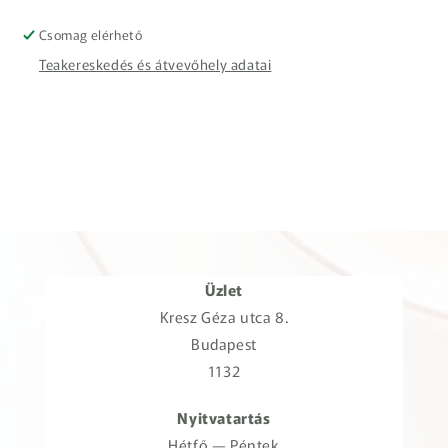
Csomag elérhető
Teakereskedés és átvevőhely adatai
Üzlet
Kresz Géza utca 8.
Budapest
1132
Nyitvatartás
Hétfő — Péntek