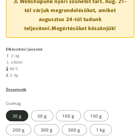
⚠️ Webshopunk nyári szünetet tart. Aug. 21-
tól várjuk megrendelésüket, amiket
augusztus 24-től tudunk
teljesíteni.Megértésüket köszönjük!
Elkészítési javaslat
🥄 2-3g
💧 250ml
🌡️ 96°C
⏳ 2-3p
Összetevők
Csomag
30 g
50 g
100 g
150 g
200 g
300 g
500 g
1 kg