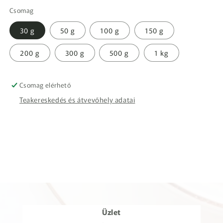
Csomag
30 g
50 g
100 g
150 g
200 g
300 g
500 g
1 kg
Csomag elérhető
Teakereskedés és átvevőhely adatai
Üzlet