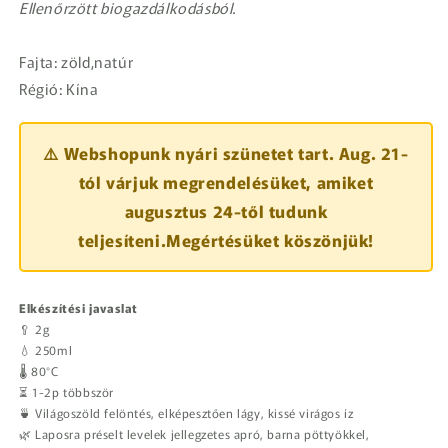
Ellenőrzött biogazdálkodásból.
Fajta: zöld,natúr
Régió: Kína
⚠️ Webshopunk nyári szünetet tart. Aug. 21-
tól várjuk megrendelésüket, amiket
augusztus 24-től tudunk
teljesíteni.Megértésüket köszönjük!
Elkészítési javaslat
🥄 2g
💧 250ml
🌡️ 80°C
⏳ 1-2p többször
🍵 Világoszöld felöntés, elképesztően lágy, kissé virágos íz
🌿 Laposra préselt levelek jellegzetes apró, barna pöttyökkel,