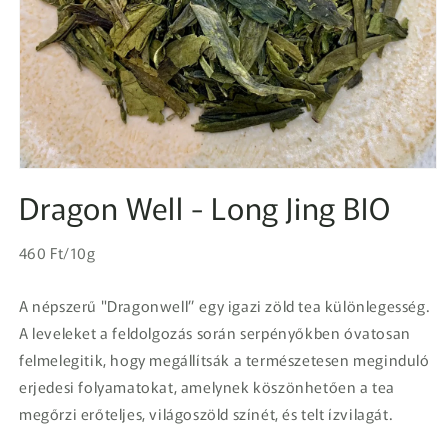
1.
médiafájl
Dragon Well - Long Jing BIO
megnyitása
a
modális
Egységár
párbeszédpanelen
Normál
460 Ft/10g
ár
A népszerű "Dragonwell” egy igazi zöld tea különlegesség.
A leveleket a feldolgozás során serpényőkben óvatosan
felmelegitik, hogy megállítsák a természetesen meginduló
erjedesi folyamatokat, amelynek köszönhetően a tea
megőrzi erőteljes, világoszöld színét, és telt ízvilagát.