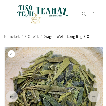
Ugrás a
tartalomhoz
Kosár
Termékek
/
BIO teák
/
Dragon Well - Long Jing BIO
Kihagyás, és
ugrás a
termékadatokra
⇐
⇒