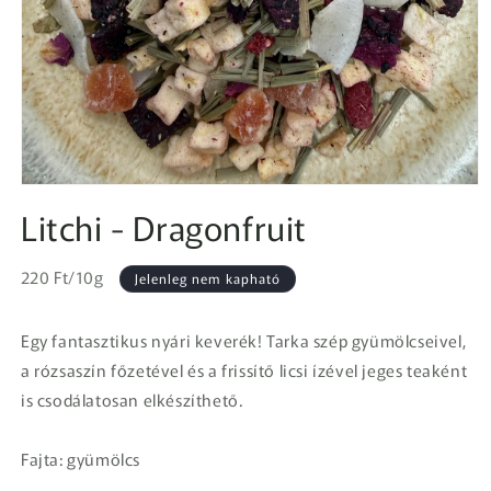
1.
médiafájl
Litchi - Dragonfruit
megnyitása
a
modális
Egységár
párbeszédpanelen
Normál
220 Ft/10g
Jelenleg nem kapható
ár
Egy fantasztikus nyári keverék! Tarka szép gyümölcseivel,
a rózsaszín főzetével és a frissítő licsi ízével jeges teaként
is csodálatosan elkészíthető.
Fajta: gyümölcs