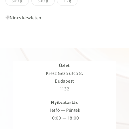
A
A
A
300 g
500 g
1 kg
kapható
kapható
kapható
kapható
változat
változat
változat
jelenleg
jelenleg
jelenleg
nem
nem
nem
kapható
kapható
kapható
Nincs készleten
Üzlet
Kresz Géza utca 8.
Budapest
1132
Nyitvatartás
Hétfő — Péntek
10:00 — 18:00