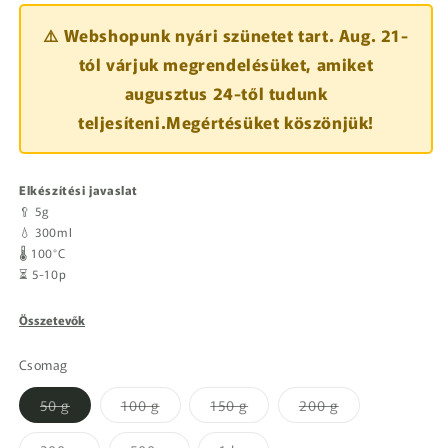
⚠️ Webshopunk nyári szünetet tart. Aug. 21-
tól várjuk megrendelésüket, amiket
augusztus 24-től tudunk
teljesíteni.Megértésüket köszönjük!
Elkészítési javaslat
🥄 5g
💧 300ml
🌡️ 100°C
⏳ 5-10p
Összetevők
Csomag
A
A
A
A
50 g
100 g
150 g
200 g
változat
változat
változat
változat
jelenleg
jelenleg
jelenleg
jelenleg
nem
nem
nem
nem