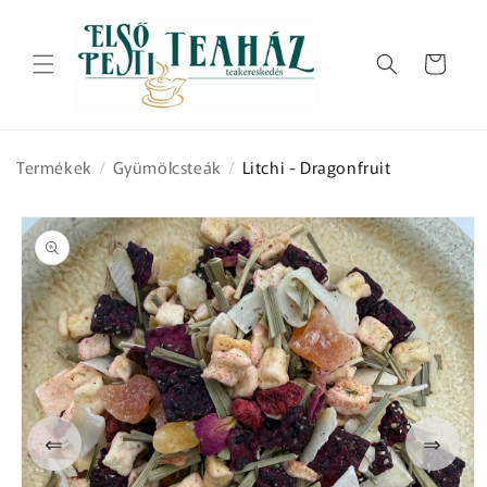
Ugrás a
tartalomhoz
Kosár
Termékek
/
Gyümölcsteák
/
Litchi - Dragonfruit
Kihagyás, és
ugrás a
termékadatokra
⇐
⇒