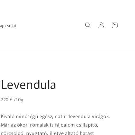
Bejelentkezés
Kosár
apcsolat
Levendula
Egységár
Normál
220 Ft/10g
ár
Kiváló minőségű egész, natúr levendula virágok.
Már az ókori rómaiak is fájdalom csillapító,
görcsoldó, nyugtató, illetve altató hatást