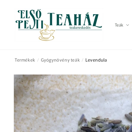
Ugrás a
tartalomhoz
Teák
Termékek
/
Gyógynövény teák
/
Levendula
Kihagyás, és
ugrás a
termékadatokra