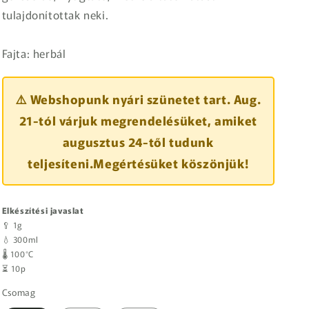
tulajdonítottak neki.
Fajta: herbál
⚠️ Webshopunk nyári szünetet tart. Aug.
21-tól várjuk megrendelésüket, amiket
augusztus 24-től tudunk
teljesíteni.Megértésüket köszönjük!
Elkészítési javaslat
🥄 1g
💧 300ml
🌡️ 100°C
⏳ 10p
Csomag