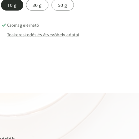
10 g
30 g
50 g
Csomag elérhető
Teakereskedés és átvevőhely adatai
mációk