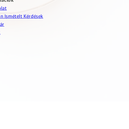
lat
n Ismételt Kérdések
ár
k