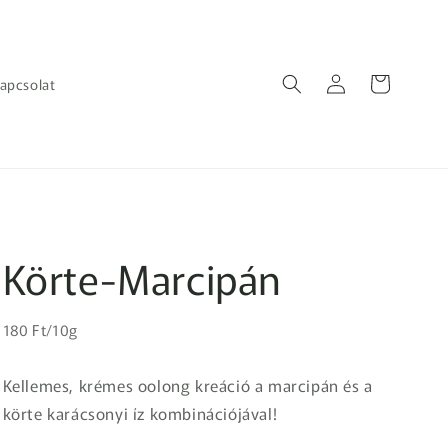
Bejelentkezés
Kosár
apcsolat
Körte-Marcipán
Egységár
Normál
180 Ft/10g
ár
Kellemes, krémes oolong kreáció a marcipán és a
körte karácsonyi íz kombinációjával!