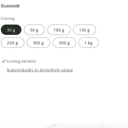
Összetevők
Csomag
30 g
50 g
100 g
150 g
200 g
300 g
500 g
1 kg
Csomag elérhető
Teakereskedés és átvevőhely adatai