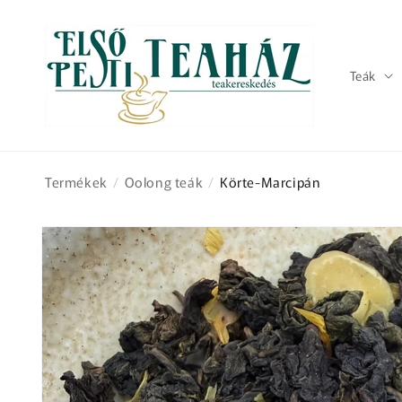
Ugrás a
tartalomhoz
Teák
Termékek
/
Oolong teák
/
Körte-Marcipán
Kihagyás, és
ugrás a
termékadatokra