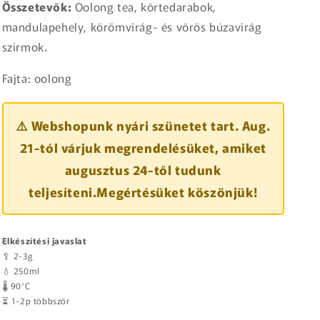
Összetevők:
Oolong tea, körtedarabok,
mandulapehely, körömvirág- és vörös búzavirág
szirmok.
Fajta: oolong
⚠️ Webshopunk nyári szünetet tart. Aug.
21-tól várjuk megrendelésüket, amiket
augusztus 24-től tudunk
teljesíteni.Megértésüket köszönjük!
Elkészítési javaslat
🥄 2-3g
💧 250ml
🌡️ 90°C
⏳ 1-2p többször