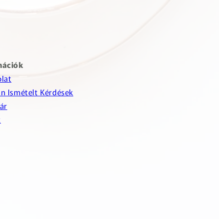
mációk
lat
n Ismételt Kérdések
ár
k