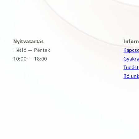
Nyitvatartás
Infor
Hétfő — Péntek
Kapcso
10:00 — 18:00
Gyakra
Tudást
Rólun