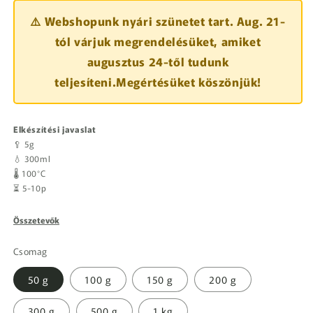
⚠️ Webshopunk nyári szünetet tart. Aug. 21-
tól várjuk megrendelésüket, amiket
augusztus 24-től tudunk
teljesíteni.Megértésüket köszönjük!
Elkészítési javaslat
🥄 5g
💧 300ml
🌡️ 100°C
⏳ 5-10p
Összetevők
Csomag
50 g
100 g
150 g
200 g
300 g
500 g
1 kg