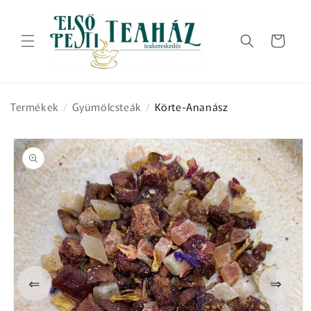
Ugrás a
tartalomhoz
Kosár
Termékek
/
Gyümölcsteák
/
Körte-Ananász
Kihagyás, és
ugrás a
termékadatokra
⇐
⇒