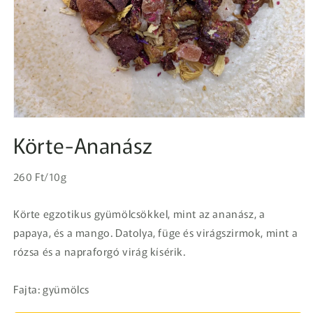
1.
médiafájl
Körte-Ananász
megnyitása
a
modális
Egységár
párbeszédpanelen
Normál
260 Ft/10g
ár
Körte egzotikus gyümölcsökkel, mint az ananász, a
papaya, és a mango. Datolya, füge és virágszirmok, mint a
rózsa és a napraforgó virág kísérik.
Fajta: gyümölcs