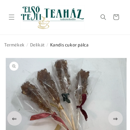
Ugrás a
tartalomhoz
Kosár
Termékek
/
Delikát
/
Kandis cukor pálca
Kihagyás, és
ugrás a
termékadatokra
⇐
⇒