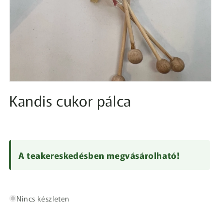
1.
médiafájl
Kandis cukor pálca
megnyitása
a
modális
párbeszédpanelen
A teakereskedésben megvásárolható!
Nincs készleten