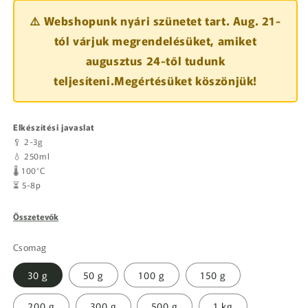
⚠️ Webshopunk nyári szünetet tart. Aug. 21-
tól várjuk megrendelésüket, amiket
augusztus 24-től tudunk
teljesíteni.Megértésüket köszönjük!
Elkészítési javaslat
🥄 2-3g
💧 250ml
🌡️ 100°C
⏳ 5-8p
Összetevők
Csomag
30 g
50 g
100 g
150 g
200 g
300 g
500 g
1 kg