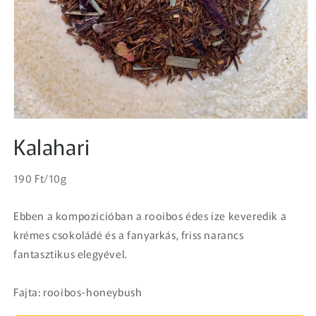
1.
médiafájl
Kalahari
megnyitása
a
modális
Egységár
párbeszédpanelen
Normál
190 Ft/10g
ár
Ebben a kompozícióban a rooibos édes íze keveredik a
krémes csokoládé és a fanyarkás, friss narancs
fantasztikus elegyével.
Fajta: rooibos-honeybush