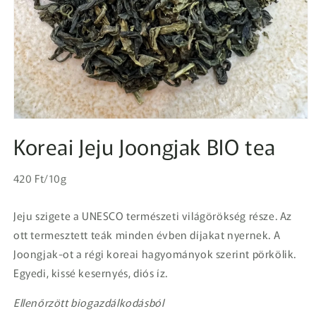
1.
médiafájl
Koreai Jeju Joongjak BIO tea
megnyitása
a
modális
Egységár
párbeszédpanelen
Normál
420 Ft/10g
ár
Jeju szigete a UNESCO természeti világörökség része. Az
ott termesztett teák minden évben díjakat nyernek. A
Joongjak-ot a régi koreai hagyományok szerint pörkölik.
Egyedi, kissé kesernyés, diós íz.
Ellenőrzött biogazdálkodásból