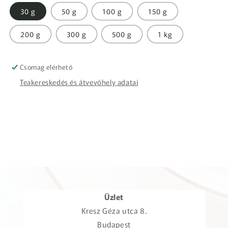
30 g
50 g
100 g
150 g
200 g
300 g
500 g
1 kg
Csomag elérhető
Teakereskedés és átvevőhely adatai
Üzlet
Kresz Géza utca 8.
Budapest