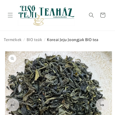
Ugrás a
tartalomhoz
Kosár
Termékek
/
BIO teák
/
Koreai Jeju Joongjak BIO tea
Kihagyás, és
ugrás a
termékadatokra
⇐
⇒