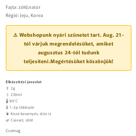
Fajta: zöld,natúr
Régió: Jeju, Korea
⚠️ Webshopunk nyári szünetet tart. Aug. 21-
tól várjuk megrendelésüket, amiket
augusztus 24-től tudunk
teljesíteni.Megértésüket köszönjük!
Elkészítési javaslat
🥄 2g
💧 250ml
🌡️ 80°C
⏳ 1-2p többször
🍵 Kissé kesernyés, diós íz
🌿 Csavart, zöld
Csomag