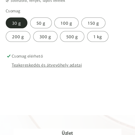
🌿 Sötétzöld, fényes, lapos levelek
Csomag
30 g
50 g
100 g
150 g
200 g
300 g
500 g
1 kg
Csomag elérhető
Teakereskedés és átvevőhely adatai
Üzlet