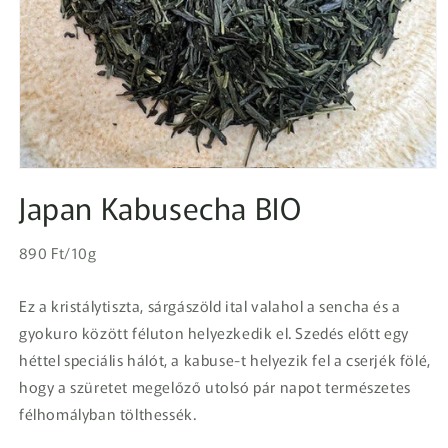
1.
médiafájl
Japan Kabusecha BIO
megnyitása
a
modális
Egységár
párbeszédpanelen
Normál
890 Ft/10g
ár
Ez a kristálytiszta, sárgászöld ital valahol a sencha és a
gyokuro között féluton helyezkedik el. Szedés előtt egy
héttel speciális hálót, a kabuse-t helyezik fel a cserjék fölé,
hogy a szüretet megelőző utolsó pár napot természetes
félhomályban tölthessék.