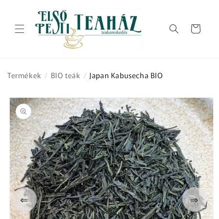
Ugrás a
tartalomhoz
Kosár
Termékek
/
BIO teák
/
Japan Kabusecha BIO
Kihagyás, és
ugrás a
termékadatokra
⇐
⇒