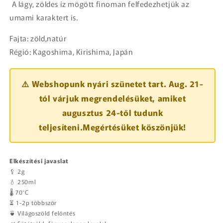
 A lágy, zöldes íz mögött finoman felfedezhetjük az 
umami karaktert is.
Fajta: zöld,natúr
Régió:
Kagoshima, Kirishima, Japán
⚠️ Webshopunk nyári szünetet tart. Aug. 21-
tól várjuk megrendelésüket, amiket
augusztus 24-től tudunk
teljesíteni.Megértésüket köszönjük!
Elkészítési javaslat
🥄 2g
💧 250ml
🌡️ 70°C
⏳ 1-2p többször
🍵 Világoszöld felöntés