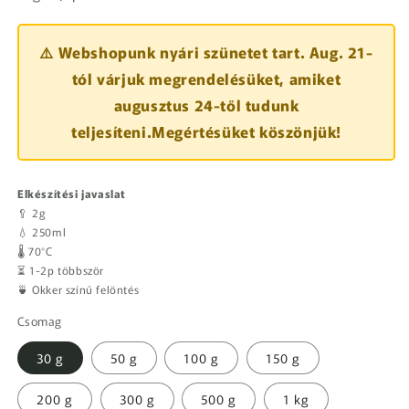
⚠️ Webshopunk nyári szünetet tart. Aug. 21-
tól várjuk megrendelésüket, amiket
augusztus 24-től tudunk
teljesíteni.Megértésüket köszönjük!
Elkészítési javaslat
🥄 2g
💧 250ml
🌡️ 70°C
⏳ 1-2p többször
🍵 Okker színű felöntés
Csomag
30 g
50 g
100 g
150 g
200 g
300 g
500 g
1 kg