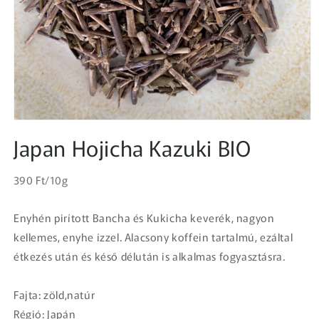
1.
médiafájl
Japan Hojicha Kazuki BIO
megnyitása
a
modális
Egységár
párbeszédpanelen
Normál
390 Ft/10g
ár
Enyhén pirított Bancha és Kukicha keverék, nagyon
kellemes, enyhe ízzel. Alacsony koffein tartalmú, ezáltal
étkezés után és késő délután is alkalmas fogyasztásra.
Fajta: zöld,natúr
Régió: Japán