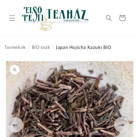
Ugrás a
tartalomhoz
Kosár
Termékek
/
BIO teák
/
Japan Hojicha Kazuki BIO
Kihagyás, és
ugrás a
termékadatokra
⇐
⇒