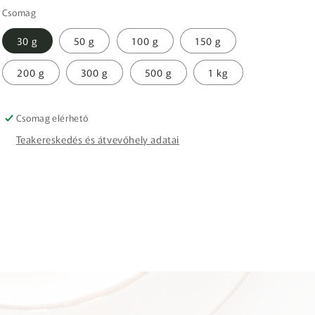
Csomag
30 g
50 g
100 g
150 g
200 g
300 g
500 g
1 kg
Csomag elérhető
Teakereskedés és átvevőhely adatai