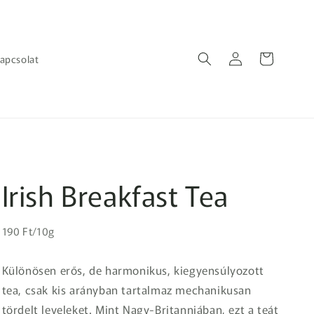
Bejelentkezés
Kosár
apcsolat
Irish Breakfast Tea
Egységár
Normál
190 Ft/10g
ár
Különösen erős, de harmonikus, kiegyensúlyozott
tea, csak kis arányban tartalmaz mechanikusan
tördelt leveleket. Mint Nagy-Britanniában, ezt a teát