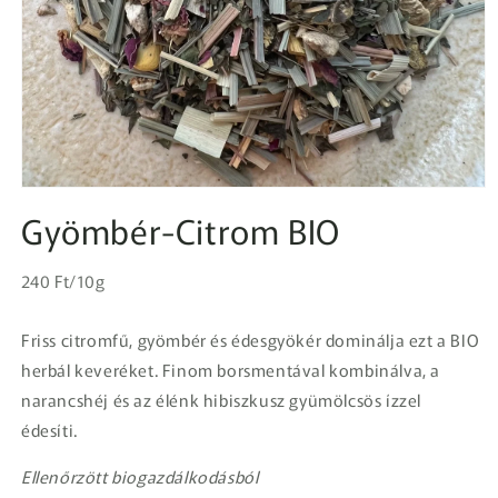
1.
médiafájl
Gyömbér-Citrom BIO
megnyitása
a
modális
Egységár
párbeszédpanelen
Normál
240 Ft/10g
ár
Friss citromfű, gyömbér és édesgyökér dominálja ezt a BIO
herbál keveréket. Finom borsmentával kombinálva, a
narancshéj és az élénk hibiszkusz gyümölcsös ízzel
édesíti.
Ellenőrzött biogazdálkodásból