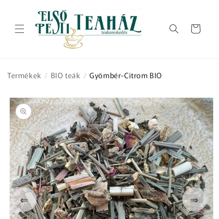
Ugrás a
tartalomhoz
Kosár
Termékek
/
BIO teák
/
Gyömbér-Citrom BIO
Kihagyás, és
ugrás a
termékadatokra
⇐
⇒