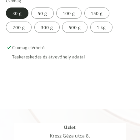
Csomag
30 g
50 g
100 g
150 g
200 g
300 g
500 g
1 kg
Csomag elérhető
Teakereskedés és átvevőhely adatai
Üzlet
Kresz Géza utca 8.