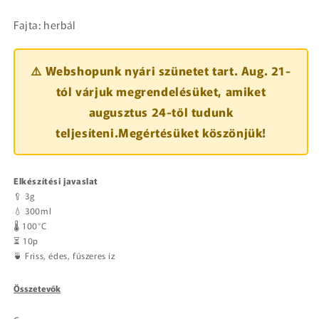
Fajta: herbál
⚠️ Webshopunk nyári szünetet tart. Aug. 21-
tól várjuk megrendelésüket, amiket
augusztus 24-től tudunk
teljesíteni.Megértésüket köszönjük!
Elkészítési javaslat
🥄 3g
💧 300ml
🌡️ 100°C
⏳ 10p
🍵 Friss, édes, fűszeres íz
Összetevők