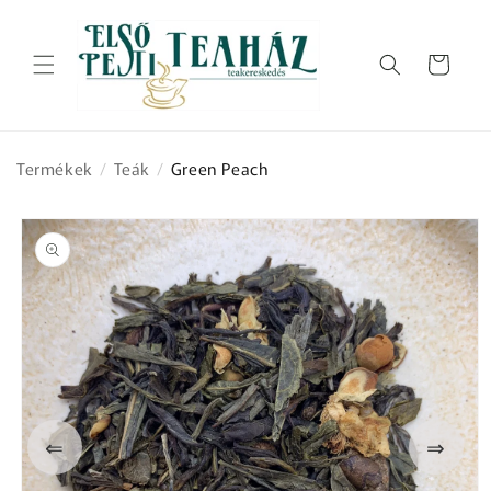
Ugrás a
tartalomhoz
Kosár
Termékek
/
Teák
/
Green Peach
Kihagyás, és
ugrás a
termékadatokra
⇐
⇒