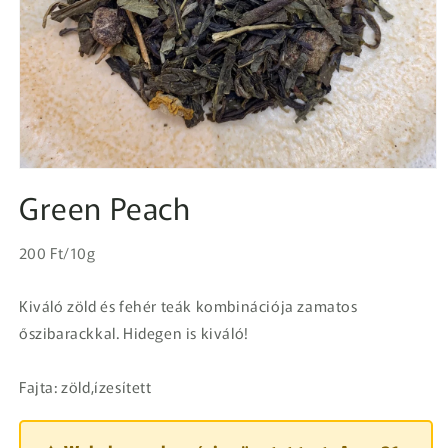
1.
médiafájl
Green Peach
megnyitása
a
modális
Egységár
párbeszédpanelen
Normál
200 Ft/10g
ár
Kiváló zöld és fehér teák kombinációja zamatos
őszibarackkal. Hidegen is kiváló!
Fajta: zöld,ízesített