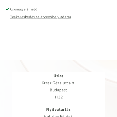
Csomag elérhető
Teakereskedés és átvevőhely adatai
Üzlet
Kresz Géza utca 8.
Budapest
1132
Nyitvatartás
Hétfő — Péntek