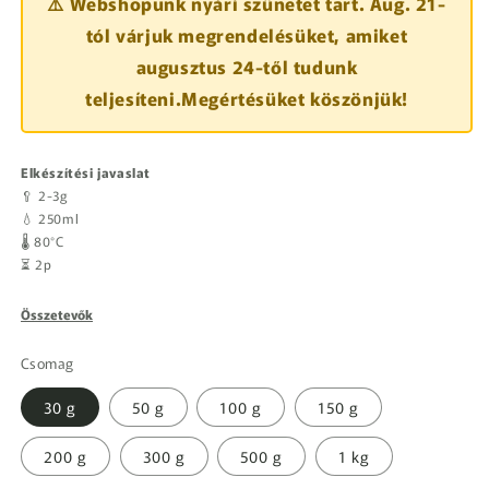
⚠️ Webshopunk nyári szünetet tart. Aug. 21-
tól várjuk megrendelésüket, amiket
augusztus 24-től tudunk
teljesíteni.Megértésüket köszönjük!
Elkészítési javaslat
🥄 2-3g
💧 250ml
🌡️ 80°C
⏳ 2p
Összetevők
Csomag
30 g
50 g
100 g
150 g
200 g
300 g
500 g
1 kg